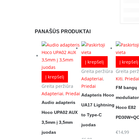
PANAŠŪS PRODUKTAI
Į krepšelį
Į krepšelį
Greita peržiūra
Greita perž
Į krepšelį
Adapteriai
,
Kiti
,
Prieda
Greita peržiūra
Priedai
FM bangų
Adapteriai
,
Priedai
Adapteris Hoco
moduliator
Audio adapteris
UA17 Lightning
Hoco E82
Hoco UPA02 AUX
to Type-C
PD30W+QC
3,5mm į 3,5mm
juodas
€
14,99
juodas