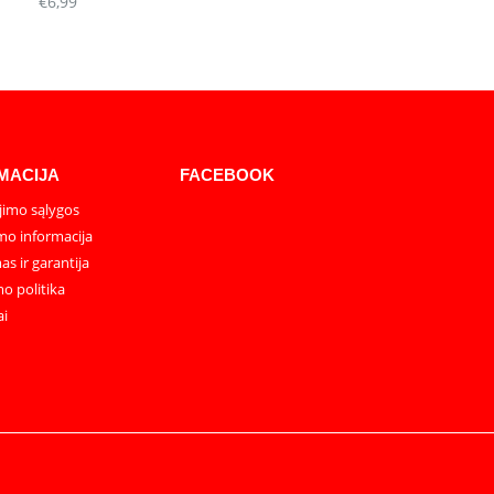
€
6,99
MACIJA
FACEBOOK
imo sąlygos
mo informacija
as ir garantija
o politika
ai