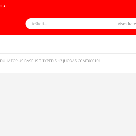
LIAI
ULIATORIUS BASEUS T-TYPED S-13 JUODAS CCMT000101