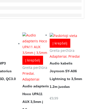
Į krepšelį
Greita peržiūra
Adapteriai
,
Priedai
Į krepšelį
 MP3
Audio kabelis
Greita peržiūra
atorius
Joyroom SY-A06
Priedai
,
oSD, QC3.0
Lightning to 3,5mm
Adapteriai
Audio adapteris
1.2m juodas
Hoco UPA11
€
9,99
AUX 3,5mm į