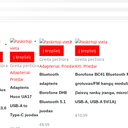
Į krepšelį
Į krepšelį
Į krepšelį
Greita peržiūra
Greita peržiūra
iūra
Greita peržiūra
Adapteriai
,
Priedai
Kiti
,
Priedai
i
Adapteriai
,
Bluetooth
Borofone BC41 Bluetooth
Priedai
adapteris
grotuvas/FM bangų moduli
Adapteris
ius
Borofone DH8
(laisvų rankų įranga, micr
Hoco UA17
Bluetooth 5.1
USB-A, USB-A 5V/1A)
USB-A to
3.0
juodas
€
10,99
Type-C juodas
€
8,99