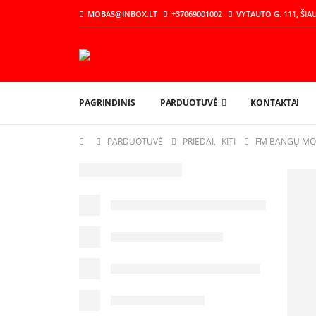
MOBAS@INBOX.LT
+37069001002
VYTAUTO G. 111, ŠIAU
PAGRINDINIS
PARDUOTUVĖ
KONTAKTAI
PARDUOTUVĖ
PRIEDAI
,
KITI
FM BANGŲ MOD