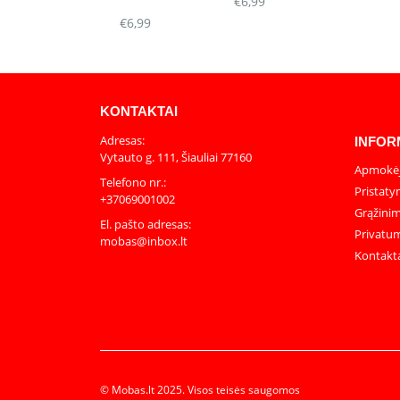
€
6,99
€
6,99
KONTAKTAI
Adresas:
INFOR
Vytauto g. 111, Šiauliai 77160
Apmokėj
Telefono nr.:
Pristaty
+37069001002
Grąžinim
El. pašto adresas:
Privatum
mobas@inbox.lt
Kontakt
© Mobas.lt 2025. Visos teisės saugomos