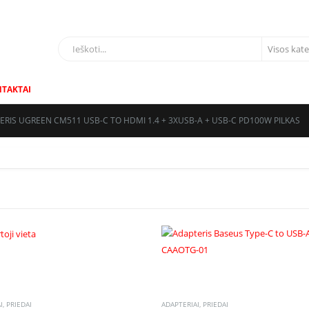
LIAI
TAKTAI
ERIS UGREEN CM511 USB-C TO HDMI 1.4 + 3XUSB-A + USB-C PD100W PILKAS
I
,
PRIEDAI
ADAPTERIAI
,
PRIEDAI