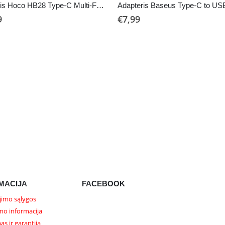
Adapteris Hoco HB28 Type-C Multi-Function Converter HDMI+USB3.0+USB2.0+SD+TF+PD pilkas
9
€
7,99
MACIJA
FACEBOOK
imo sąlygos
mo informacija
as ir garantija