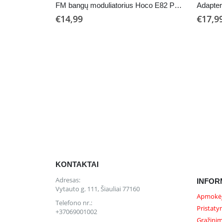
FM bangų moduliatorius Hoco E82 PD30W+QC3.0
€
14,99
€
17,9
KONTAKTAI
Adresas:
INFOR
Vytauto g. 111, Šiauliai 77160
Apmokėj
Telefono nr.:
Pristaty
+37069001002
Grąžinim