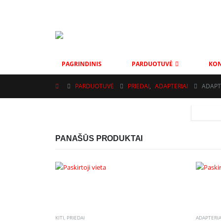
MOBAS@INBOX.LT
+37069001002
VYTAUTO G. 111, ŠIAU
PAGRINDINIS
PARDUOTUVĖ
KON
PARDUOTUVĖ
PRIEDAI
,
ADAPTERIAI
ADAPT
PANAŠŪS PRODUKTAI
KITI
,
PRIEDAI
ADAPTERIA