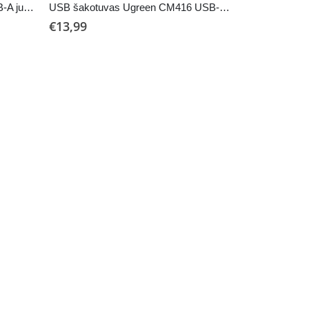
Adapteris Baseus Type-C to USB-A juodas CAAOTG-01
USB šakotuvas Ugreen CM416 USB-A 3.0 to 4xUSB-A 3.0 (10915) juodas
€
13,99
PRIEDAI
,
ADAPTERIA
€
13,99