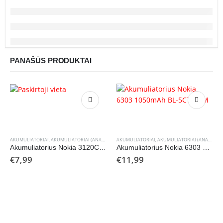
PANAŠŪS PRODUKTAI
AKUMULIATORIAI
,
AKUMULIATORIAI (ANALOGAI)
AKUMULIATORIAI
,
NOKIA
,
AKUMULIATORIAI (ANALOGAI)
Akumuliatorius Nokia 3120C 1050mAh BL-4U (analogas)
Akumuliatorius Nokia 6303 1050mAh BL-5CT OEM
€
7,99
€
11,99