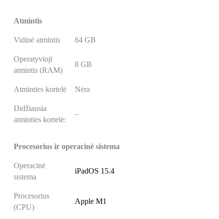
Atmintis
Vidinė atmintis
64 GB
Operatyvioji
8 GB
atmintis (RAM)
Atminties kortelė
Nėra
Didžiausia
–
atminties kortelė:
Procesorius ir operacinė sistema
Operacinė
iPadOS 15.4
sistema
Procesorius
Apple M1
(CPU)