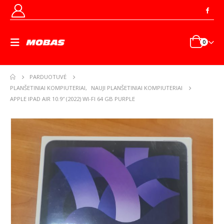
0
PARDUOTUVĖ
PLANŠETINIAI KOMPIUTERIAI
,
NAUJI PLANŠETINIAI KOMPIUTERIAI
APPLE IPAD AIR 10.9″ (2022) WI-FI 64 GB PURPLE