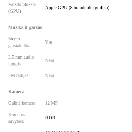
Vaizdo plokštė
Apple GPU (8 branduolių grafika)
(GPU)
Muzika ir garsas
Stereo
Yra
garsiakalbiai
3.5 mm audio
Nėra
jungtis
FM radijas
Nėra
Kamera
Galinė kamera:
12 MP
Kameros
HDR
savybės: