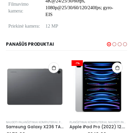
4K@24/25/30/60fps,
Filmavimo
1080p@25/30/60/120/240fps; gyro-
kamera:
EIS
Priekinė kamera:
12 MP
PANAŠŪS PRODUKTAI
-7%
NAUDOTI PALANŠETINIAI KOMPIUTERIAI
,
PLANŠETINIAI KOMPIUTERIAI
PLANŠETINIAI KOMPIUTERIAI
,
NAUDOTI PALANŠETINIAI KOMPIUTERIAI
Samsung Galaxy X236 TAB A11 Plus 128 GB Wi-Fi (naudotas)
Apple iPad Pro (2022) 12.9″ 6th Gen A2436 256 GB WiFi (Naudotas)