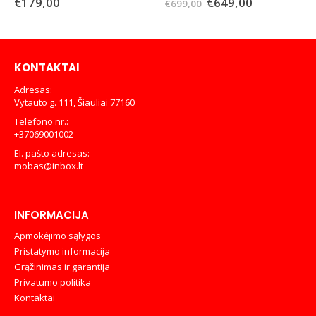
Original
Current
€
179,00
€
649,00
€
699,00
price
price
was:
is:
€699,00.
€649,00.
KONTAKTAI
Adresas:
Vytauto g. 111, Šiauliai 77160
Telefono nr.:
+37069001002
El. pašto adresas:
mobas@inbox.lt
INFORMACIJA
Apmokėjimo sąlygos
Pristatymo informacija
Grąžinimas ir garantija
Privatumo politika
Kontaktai