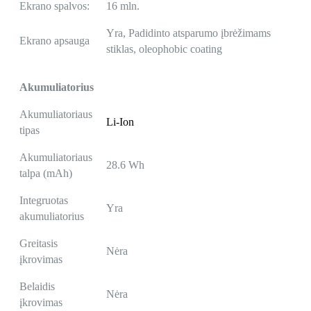
Ekrano spalvos:
16 mln.
Yra, Padidinto atsparumo įbrėžimams
Ekrano apsauga
stiklas, oleophobic coating
Akumuliatorius
Akumuliatoriaus
Li-Ion
tipas
Akumuliatoriaus
28.6 Wh
talpa (mAh)
Integruotas
Yra
akumuliatorius
Greitasis
Nėra
įkrovimas
Belaidis
Nėra
įkrovimas