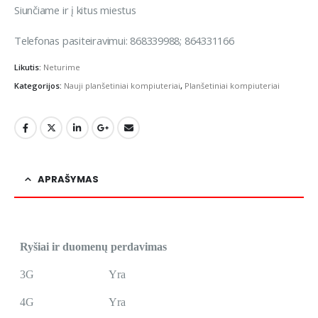
Siunčiame ir į kitus miestus
Telefonas pasiteiravimui: 868339988; 864331166
Likutis:
Neturime
Kategorijos:
Nauji planšetiniai kompiuteriai
,
Planšetiniai kompiuteriai
APRAŠYMAS
Ryšiai ir duomenų perdavimas
3G
Yra
4G
Yra