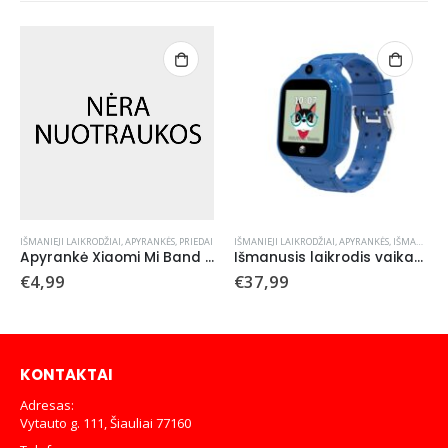
IŠMANIEJI LAIKRODŽIAI, APYRANKĖS
,
PRIEDAI
IŠMANIEJI LAIKRODŽIAI, APYRANKĖS
,
IŠMANIEJI LAIKRODŽIAI, APYRANKĖS
Apyrankė Xiaomi Mi Band 3/4 rožinė
Išmanusis laikrodis vaikams Forever Smartwatch GPS WiFi Kids Look Me! 3 KW-320 mėlynas
€
4,99
€
37,99
KONTAKTAI
Adresas:
Vytauto g. 111, Šiauliai 77160