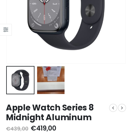
Apple Watch Series 8
Midnight Aluminum
Original
Current
€
419,00
€
439,00