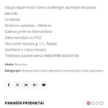
price
price
was:
is:
Naujas Apple Watch Series 8 Midnight Aluminum išmanusis
€439,00.
€419,00.
laikrodis
Su dėžute
Išrašome sąskaitas – faktūras
Galimas pirkimas išsimokėtinai
Kaina nurodyta su PVM
Mus rasite Vytauto g. 111, Šiauliai
Siunčiame ir į kitus miestus
Telefonas pasiteiravimui: 868339988 864331166
Likutis:
Neturime
Kategorijos:
Išmanieji laikrodžiai, apyrankės
,
Išmanieji laikrodžiai, apyrankės
PANAŠŪS PRODUKTAI