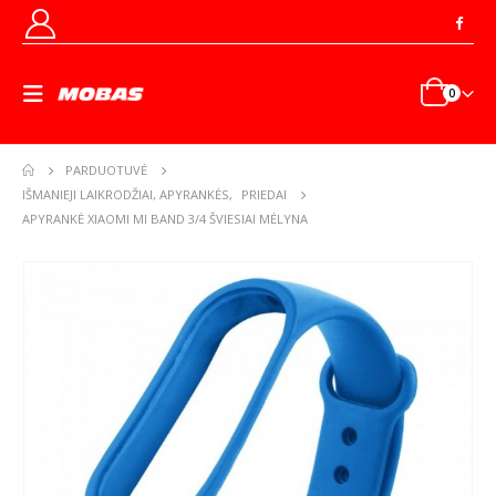
0
PARDUOTUVĖ
IŠMANIEJI LAIKRODŽIAI, APYRANKĖS
,
PRIEDAI
APYRANKĖ XIAOMI MI BAND 3/4 ŠVIESIAI MĖLYNA