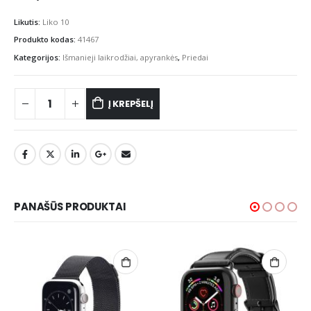
Likutis:
Liko 10
Produkto kodas:
41467
Kategorijos:
Išmanieji laikrodžiai, apyrankės
,
Priedai
Į KREPŠELĮ
PANAŠŪS PRODUKTAI