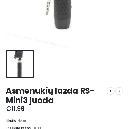
Asmenukių lazda RS-
Mini3 juoda
€
11,99
Likutis:
Neturime
Produkto kodas:
18314