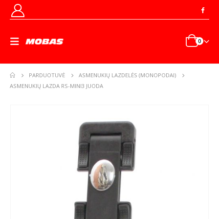
0
PARDUOTUVĖ
ASMENUKIŲ LAZDELĖS (MONOPODAI)
ASMENUKIŲ LAZDA RS-MINI3 JUODA