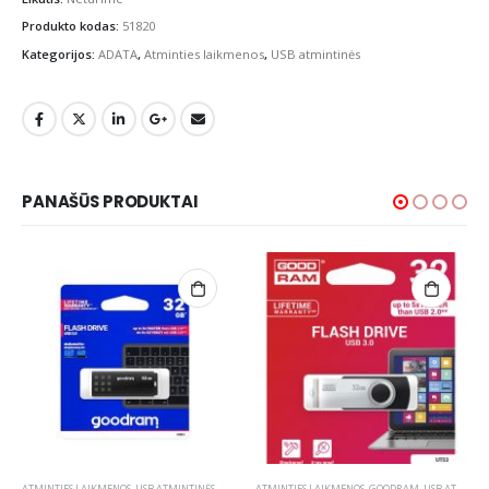
Produkto kodas:
51820
Kategorijos:
ADATA
,
Atminties laikmenos
,
USB atmintinės
PANAŠŪS PRODUKTAI
ATMINTIES LAIKMENOS
,
USB ATMINTINĖS
,
GOODRAM
ATMINTIES LAIKMENOS
,
GOODRAM
,
USB ATMINTINĖS