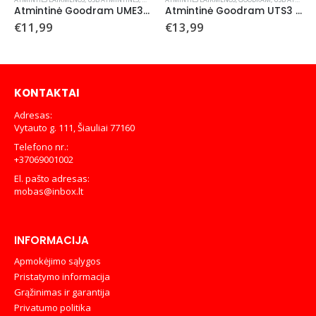
Atmintinė Goodram UME3 32GB USB 3.0
Atmintinė Goodram UTS3 32GB USB 3.0
€
11,99
€
13,99
KONTAKTAI
Adresas:
Vytauto g. 111, Šiauliai 77160
Telefono nr.:
+37069001002
El. pašto adresas:
mobas@inbox.lt
INFORMACIJA
Apmokėjimo sąlygos
Pristatymo informacija
Grąžinimas ir garantija
Privatumo politika