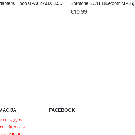
Audio adapteris Hoco UPA02 AUX 3,5mm į 3,5mm juodas
€
10,99
MACIJA
FACEBOOK
imo sąlygos
mo informacija
as ir garantija