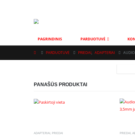
MOBAS@INBOX.LT
+37069001002
VYTAUTO G. 111, ŠIAU
PAGRINDINIS
PARDUOTUVĖ
KON
PARDUOTUVĖ
PRIEDAI
,
ADAPTERIAI
AUDIO
PANAŠŪS PRODUKTAI
ADAPTERIAI
,
PRIEDAI
PRIEDAI
,
A