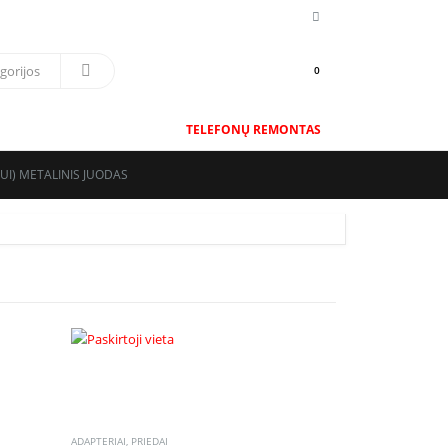
0
TELEFONŲ REMONTAS
UI) METALINIS JUODAS
ADAPTERIAI
,
PRIEDAI
ADAPTERIAI
,
PRIEDA