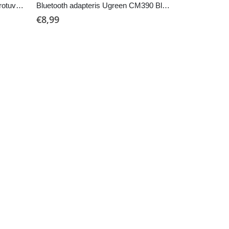
Borofone BC41 Bluetooth MP3 grotuvas/FM bangų moduliatorius (laisvų rankų įranga, microSD, QC3.0 USB-A, USB-A 5V/1A)
Bluetooth adapteris Ugreen CM390 Bluetooth 5.0 juodas
€
8,99
€
8,99