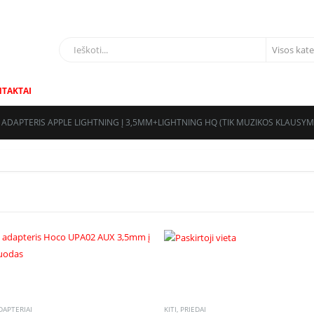
LIAI
TAKTAI
 ADAPTERIS APPLE LIGHTNING Į 3,5MM+LIGHTNING HQ (TIK MUZIKOS KLAUSYM
DAPTERIAI
KITI
,
PRIEDAI