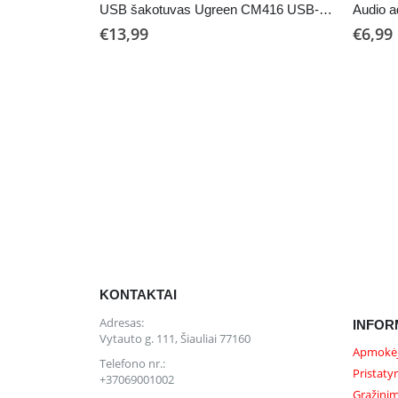
USB šakotuvas Ugreen CM416 USB-A 3.0 to 4xUSB-A 3.0 (10915) juodas
€
13,99
€
6,99
KONTAKTAI
Adresas:
INFOR
Vytauto g. 111, Šiauliai 77160
Apmokėj
Telefono nr.:
Pristaty
+37069001002
Grąžinim