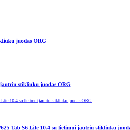
tikliuku juodas ORG
jautriu stikliuku juodas ORG
 Tab S6 Lite 10.4 su lietimui jautriu stikliuku ju