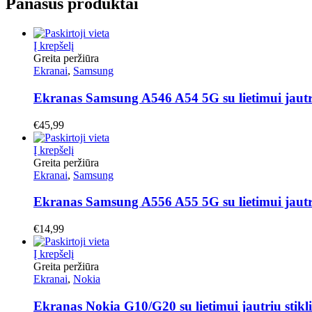
Panašūs produktai
Į krepšelį
Greita peržiūra
Ekranai
,
Samsung
Ekranas Samsung A546 A54 5G su lietimui jautri
€
45,99
Į krepšelį
Greita peržiūra
Ekranai
,
Samsung
Ekranas Samsung A556 A55 5G su lietimui jautr
€
14,99
Į krepšelį
Greita peržiūra
Ekranai
,
Nokia
Ekranas Nokia G10/G20 su lietimui jautriu sti