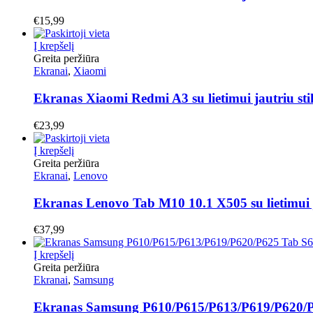
€
15,99
Į krepšelį
Greita peržiūra
Ekranai
,
Xiaomi
Ekranas Xiaomi Redmi A3 su lietimui jautriu s
€
23,99
Į krepšelį
Greita peržiūra
Ekranai
,
Lenovo
Ekranas Lenovo Tab M10 10.1 X505 su lietimui 
€
37,99
Į krepšelį
Greita peržiūra
Ekranai
,
Samsung
Ekranas Samsung P610/P615/P613/P619/P620/P625