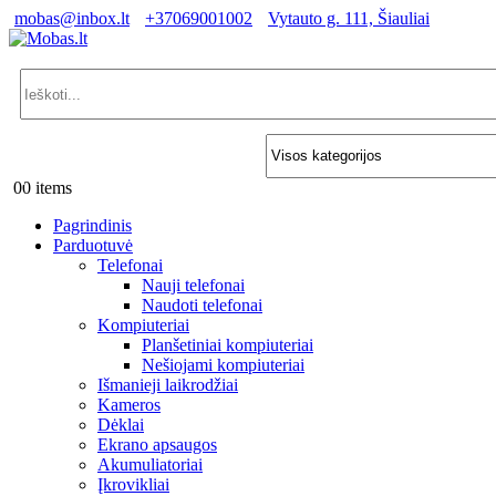
mobas@inbox.lt
+37069001002
Vytauto g. 111, Šiauliai
0
0 items
Pagrindinis
Parduotuvė
Telefonai
Nauji telefonai
Naudoti telefonai
Kompiuteriai
Planšetiniai kompiuteriai
Nešiojami kompiuteriai
Išmanieji laikrodžiai
Kameros
Dėklai
Ekrano apsaugos
Akumuliatoriai
Įkrovikliai