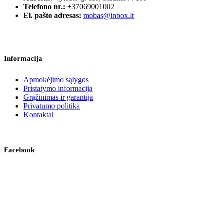
Telefono nr.:
+37069001002
El. pašto adresas:
mobas@inbox.lt
Informacija
Apmokėjimo sąlygos
Pristatymo informacija
Grąžinimas ir garantija
Privatumo politika
Kontaktai
Facebook