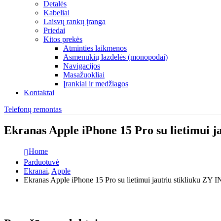
Detalės
Kabeliai
Laisvų rankų įranga
Priedai
Kitos prekės
Atminties laikmenos
Asmenukių lazdelės (monopodai)
Navigacijos
Masažuokliai
Įrankiai ir medžiagos
Kontaktai
Telefonų remontas
Ekranas Apple iPhone 15 Pro su lietimui 
Home
Parduotuvė
Ekranai
,
Apple
Ekranas Apple iPhone 15 Pro su lietimui jautriu stikliuku ZY