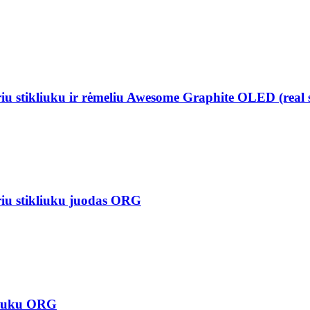
u stikliuku ir rėmeliu Awesome Graphite OLED (real s
iu stikliuku juodas ORG
kliuku ORG