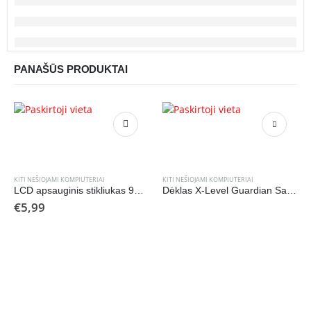
PANAŠŪS PRODUKTAI
KITI NEŠIOJAMI KOMPIUTERIAI
KITI NEŠIOJAMI KOMPIUTERIAI
LCD apsauginis stikliukas 9H Samsung A536 A53 5G
Dėklas X-Level Guardian Samsung S928 S24 Ultra juodas
€
5,99