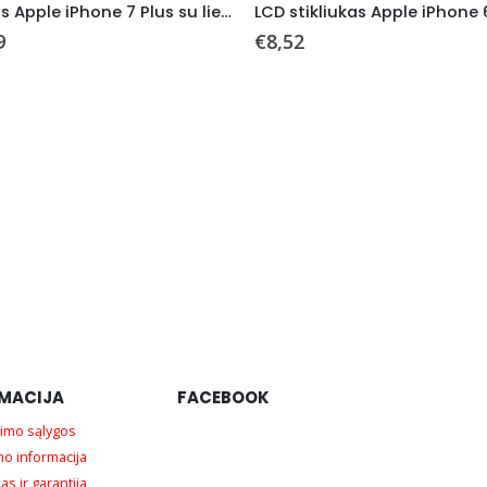
Ekranas Apple iPhone 7 Plus su lietimui jautriu stikliuku juodas Tianma
9
€
8,52
MACIJA
FACEBOOK
imo sąlygos
mo informacija
as ir garantija