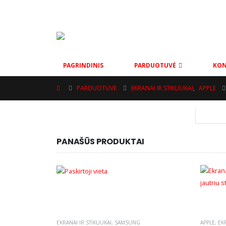
MOBAS@INBOX.LT
+37069001002
VYTAUTO G. 111, ŠI
PAGRINDINIS
PARDUOTUVĖ
KON
PARDUOTUVĖ
EKRANAI IR STIKLIUKAI
,
APPLE
PANAŠŪS PRODUKTAI
EKRANAI IR STIKLIUKAI
,
SAMSUNG
APPLE
,
EKR