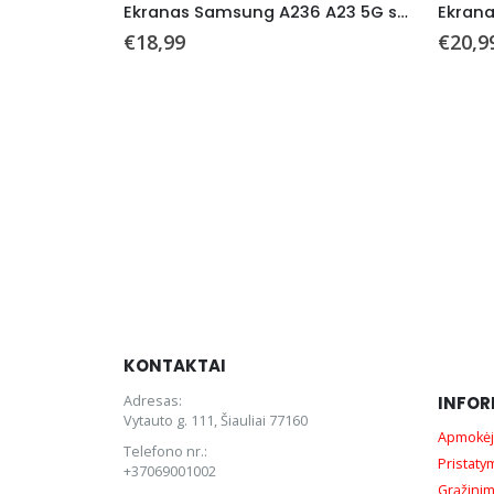
Ekranas Samsung A236 A23 5G su lietimui jautriu stikliuku juodas ORG
€
18,99
€
20,9
KONTAKTAI
Adresas:
INFOR
Vytauto g. 111, Šiauliai 77160
Apmokėj
Telefono nr.:
Pristaty
+37069001002
Grąžinim