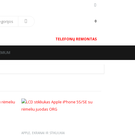
0
TELEFONŲ REMONTAS
REMIUM
APPLE
,
EKRANAI IR STIKLIUKAI