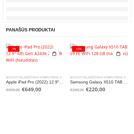
PANAŠŪS PRODUKTAI
-7%
-12%
NAUDOTI PALANŠETINIAI KOMPIUTERIAI
,
PLANŠETINIAI KOMPIUTERIAI
NAUDOTI PALANŠETINIAI KOMPIUTERIAI
,
PLANŠETINIAI KOMPIUTERIAI
Apple iPad Pro (2022) 12.9″ 6th Gen A2436 256 GB WiFi (Naudotas)
Samsung Galaxy X510 TAB S9 FE WiFi 128 GB (naudotas)
Original
Current
Original
Current
€
649,00
€
220,00
€
699,00
€
249,00
price
price
price
price
was:
is:
was:
is:
€699,00.
€649,00.
€249,00.
€220,00.