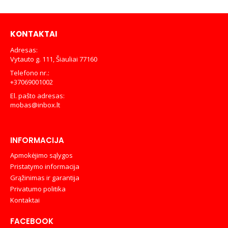
€49,00.
€38,00.
€249,00.
€159,00.
KONTAKTAI
Adresas:
Vytauto g. 111, Šiauliai 77160
Telefono nr.:
+37069001002
El. pašto adresas:
mobas@inbox.lt
INFORMACIJA
Apmokėjimo sąlygos
Pristatymo informacija
Grąžinimas ir garantija
Privatumo politika
Kontaktai
FACEBOOK