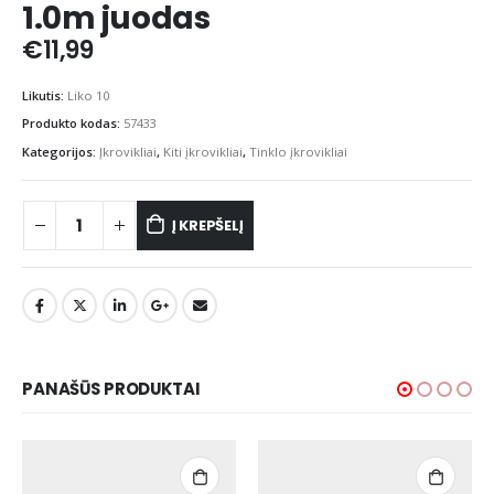
1.0m juodas
€
11,99
Likutis:
Liko 10
Produkto kodas:
57433
Kategorijos:
Įkrovikliai
,
Kiti įkrovikliai
,
Tinklo įkrovikliai
Į KREPŠELĮ
PANAŠŪS PRODUKTAI