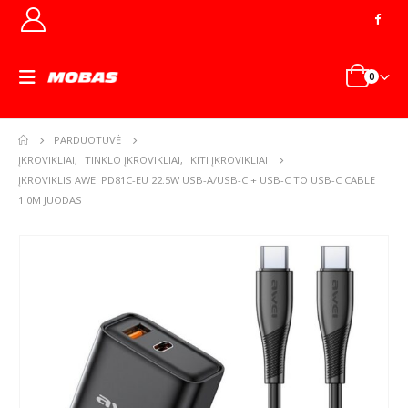
0
PARDUOTUVĖ
ĮKROVIKLIAI
,
TINKLO ĮKROVIKLIAI
,
KITI ĮKROVIKLIAI
ĮKROVIKLIS AWEI PD81C-EU 22.5W USB-A/USB-C + USB-C TO USB-C CABLE
1.0M JUODAS