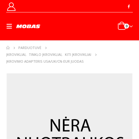
0
PARDUOTUVĖ
ĮKROVIKLIAI
,
TINKLO ĮKROVIKLIAI
,
KITI ĮKROVIKLIAI
ĮKROVIMO ADAPTERIS USA/UK/CN-EUR JUODAS