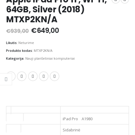
64GB, Silver (2018)
MTXP2KN/A
Original
Current
€
649,00
€
939,00
price
price
was:
is:
Likutis:
Neturime
€939,00.
€649,00.
Produkto kodas:
MTXP2KN/A
Kategorija:
Nauji planšetiniai kompiuteriai
Modelis
iPad Pro A1980
Spalva
Sidabrinė