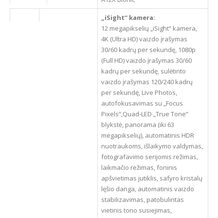
Kameros
„iSight“ kamera:
12 megapikselių „iSight“ kamera,
4K (Ultra HD) vaizdo įrašymas
30/60 kadrų per sekundę, 1080p
(Full HD) vaizdo įrašymas 30/60
kadrų per sekundę, sulėtinto
vaizdo įrašymas 120/240 kadrų
per sekundę, Live Photos,
autofokusavimas su „Focus
Pixels“,Quad-LED „True Tone“
blykstė, panorama (iki 63
megapikselių), automatinis HDR
nuotraukoms, išlaikymo valdymas,
fotografavimo serijomis režimas,
laikmačio režimas, foninis
apšvietimas jutiklis, safyro kristalų
lęšio danga, automatinis vaizdo
stabilizavimas, patobulintas
vietinis tono susiejimas,