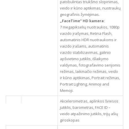
patobulintas triukšmo slopinimas,
veido ir kūno aptikimas, nuotraukų
geografinis žymėjimas.
„FaceTime“ HD kamera:
7 megapikselių nuotraukos, 1080p
vaizdo įrašymas, Retina Flash,
automatinis HDR nuotraukoms ir
vaizdo įrašams, automatinis
vaizdo stabilizavimas, galinio
apšvietimo jutiklis, išlaikymo
valdymas, fotografavimo serijomis
režimas, laikmačio režimas, veido
ir kūno aptikimas, Portrait režimas,
Portrait Lighting, Animoji and
Memoji.
Jutikliai
Akcelerometras, aplinkos šviesos
jutiklis, barometras, FACE ID –
veido atpažinimo jutiklis, trijų ašių
giroskopas