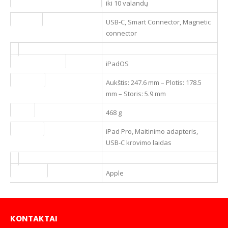
Akumuliatoriaus veikimo trukmė
iki 10 valandų
Prievadai
USB‑C, Smart Connector, Magnetic
connector
Operacinė sistema
iPadOS
Matmenys
Aukštis: 247.6 mm – Plotis: 178.5
mm – Storis: 5.9 mm
Svoris
468 g
Pakuotėje
iPad Pro, Maitinimo adapteris,
USB-C krovimo laidas
Gamintojas
Apple
KONTAKTAI