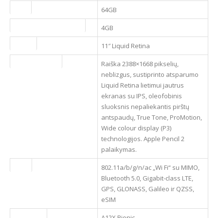
Talpa
64GB
Operatyvioji atmintis (RAM)
4GB
Ekranas
11″ Liquid Retina
Ekrano parametrai
Raiška 2388×1668 pikselių,
neblizgus, sustiprinto atsparumo
Liquid Retina lietimui jautrus
ekranas su IPS, oleofobinis
sluoksnis nepaliekantis pirštų
antspaudų, True Tone, ProMotion,
Wide colour display (P3)
technologijos. Apple Pencil 2
palaikymas.
Ryšiai
802.11a/b/g/n/ac „Wi Fi“ su MIMO,
Bluetooth 5.0, Gigabit-class LTE,
GPS, GLONASS, Galileo ir QZSS,
eSIM
Procesorius
A12X Bionic