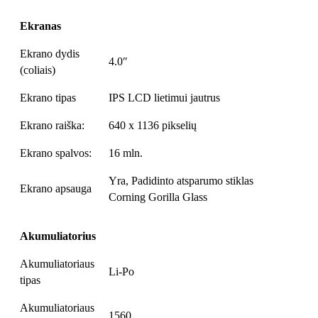
Ekranas
Ekrano dydis
4.0″
(coliais)
Ekrano tipas
IPS LCD lietimui jautrus
Ekrano raiška:
640 x 1136 pikselių
Ekrano spalvos:
16 mln.
Yra, Padidinto atsparumo stiklas
Ekrano apsauga
Corning Gorilla Glass
Akumuliatorius
Akumuliatoriaus
Li-Po
tipas
Akumuliatoriaus
1560