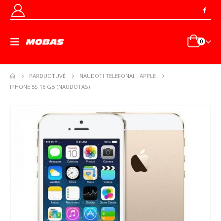
0
PARDUOTUVĖ
NAUDOTI TELEFONAI
,
APPLE
IPHONE 5S 16 GB (NAUDOTAS)