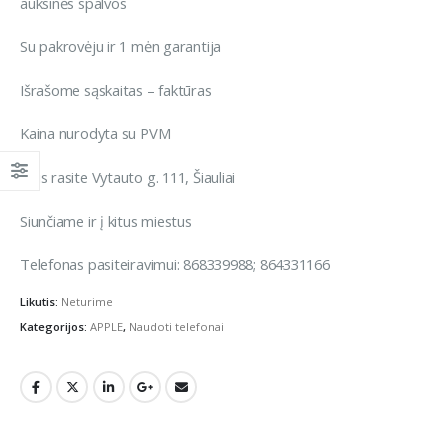
auksinės spalvos
Su pakrovėju ir 1 mėn garantija
Išrašome sąskaitas – faktūras
Kaina nurodyta su PVM
Mus rasite Vytauto g. 111, Šiauliai
Siunčiame ir į kitus miestus
Telefonas pasiteiravimui: 868339988; 864331166
Likutis:
Neturime
Kategorijos:
APPLE
,
Naudoti telefonai