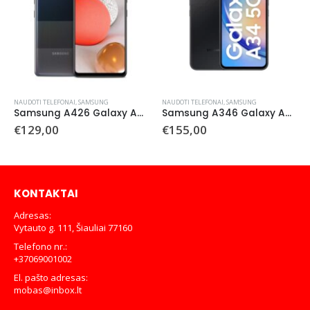
NAUDOTI TELEFONAI
,
SAMSUNG
NAUDOTI TELEFONAI
,
SAMSUNG
Samsung A426 Galaxy A42 5G 128 GB (naudotas)
Samsung A346 Galaxy A34 5G 128 GB (Naudotas)
€
129,00
€
155,00
KONTAKTAI
Adresas:
Vytauto g. 111, Šiauliai 77160
Telefono nr.:
+37069001002
El. pašto adresas:
mobas@inbox.lt