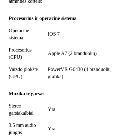
atminties kortelė:
Procesorius ir operacinė sistema
Operacinė
IOS 7
sistema
Procesorius
Apple A7 (2 branduolių)
(CPU)
Vaizdo plokštė
PowerVR G6430 (4 branduolių
(GPU)
grafika)
Muzika ir garsas
Stereo
Yra
garsiakalbiai
3.5 mm audio
Yra
jungtis