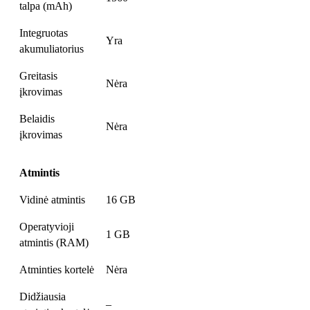
talpa (mAh)
Integruotas
Yra
akumuliatorius
Greitasis
Nėra
įkrovimas
Belaidis
Nėra
įkrovimas
Atmintis
Vidinė atmintis
16 GB
Operatyvioji
1 GB
atmintis (RAM)
Atminties kortelė
Nėra
Didžiausia
–