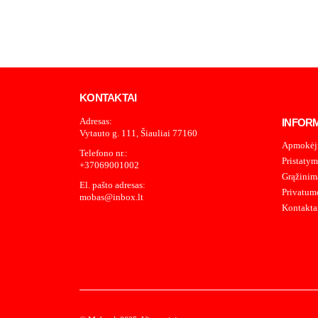
KONTAKTAI
Adresas:
INFOR
Vytauto g. 111, Šiauliai 77160
Apmokėj
Telefono nr.:
Pristatym
+37069001002
Grąžinima
El. pašto adresas:
Privatumo
mobas@inbox.lt
Kontakta