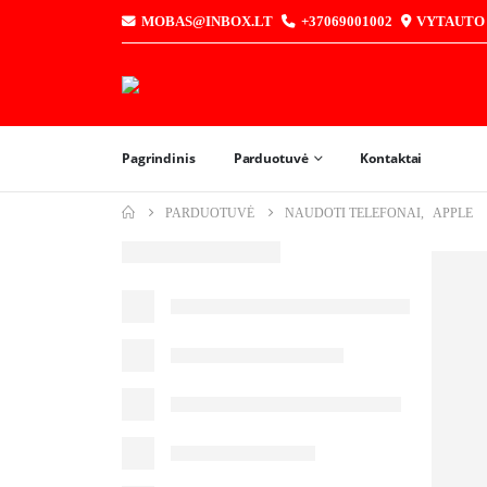
MOBAS@INBOX.LT
+37069001002
VYTAUTO G
Pagrindinis
Parduotuvė
Kontaktai
PARDUOTUVĖ
NAUDOTI TELEFONAI
,
APPLE