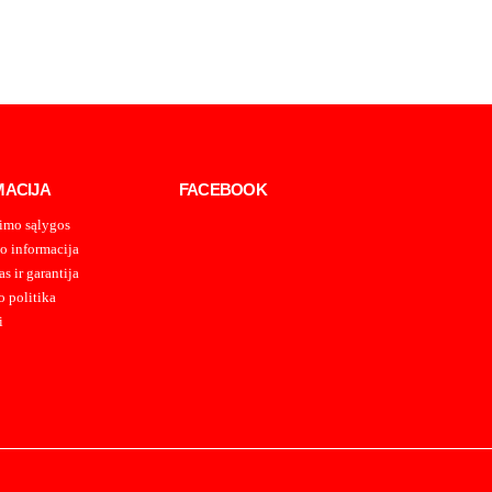
MACIJA
FACEBOOK
imo sąlygos
o informacija
s ir garantija
 politika
i