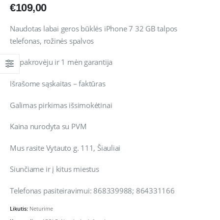
€
109,00
Naudotas labai geros būklės iPhone 7 32 GB talpos
telefonas, rožinės spalvos
Su pakrovėju ir 1 mėn garantija
Išrašome sąskaitas – faktūras
Galimas pirkimas išsimokėtinai
Kaina nurodyta su PVM
Mus rasite Vytauto g. 111, Šiauliai
Siunčiame ir į kitus miestus
Telefonas pasiteiravimui: 868339988; 864331166
Likutis:
Neturime