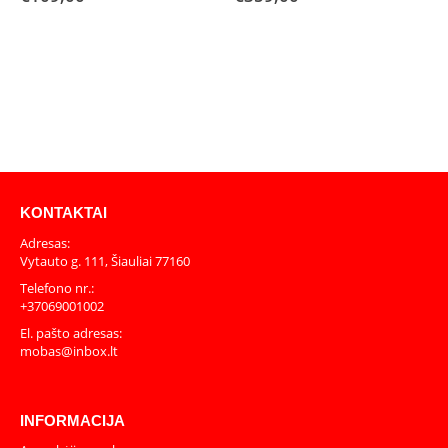
KONTAKTAI
Adresas:
Vytauto g. 111, Šiauliai 77160
Telefono nr.:
+37069001002
El. pašto adresas:
mobas@inbox.lt
INFORMACIJA