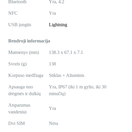
Bluetooth
Yra, 4.2
NFC
Yra
USB jungtis
Lightning
Bendroji informacija
Matmenys (mm)
138.3 x 67.1 x 7.1
Svoris (g)
138
Korpuso medžiaga
Stiklas + Aliuminis
Apsauga nuo
Yra, IP67 (iki 1 m gylio, iki 30
drėgmės ir dulkių
minučių)
Atsparumas
Yra
vandeniui
Dvi SIM
Nėra