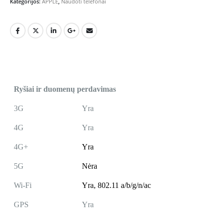
Kategorijos:
APPLE
,
Naudoti telefonai
Ryšiai ir duomenų perdavimas
3G
Yra
4G
Yra
4G+
Yra
5G
Nėra
Wi-Fi
Yra,
802.11 a/b/g/n/ac
GPS
Yra