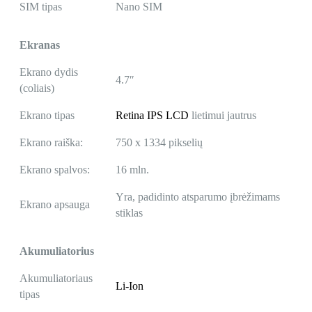
SIM tipas
Nano SIM
Ekranas
Ekrano dydis
4.7″
(coliais)
Ekrano tipas
Retina IPS LCD
lietimui jautrus
Ekrano raiška:
750 x 1334 pikselių
Ekrano spalvos:
16 mln.
Yra, padidinto atsparumo įbrėžimams
Ekrano apsauga
stiklas
Akumuliatorius
Akumuliatoriaus
Li-Ion
tipas