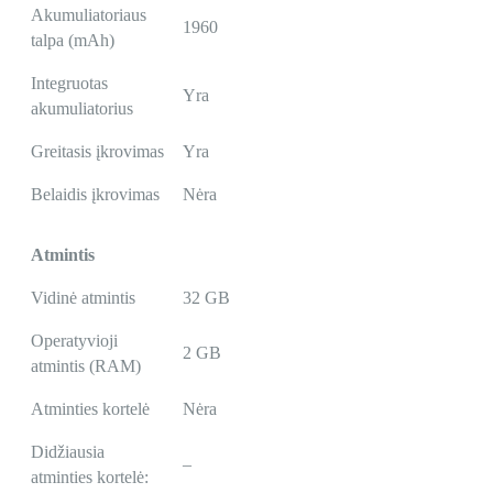
Akumuliatoriaus
1960
talpa (mAh)
Integruotas
Yra
akumuliatorius
Greitasis įkrovimas
Yra
Belaidis įkrovimas
Nėra
Atmintis
Vidinė atmintis
32 GB
Operatyvioji
2 GB
atmintis (RAM)
Atminties kortelė
Nėra
Didžiausia
–
atminties kortelė: