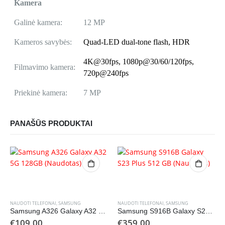
Kamera
Galinė kamera:
12 MP
Kameros savybės:
Quad-LED dual-tone flash, HDR
4K@30fps, 1080p@30/60/120fps,
Filmavimo kamera:
720p@240fps
Priekinė kamera:
7 MP
PANAŠŪS PRODUKTAI
NAUDOTI TELEFONAI
,
SAMSUNG
NAUDOTI TELEFONAI
,
SAMSUNG
Samsung A326 Galaxy A32 5G 128GB (Naudotas)
Samsung S916B Galaxy S23 Plus 512 GB (Naudotas)
€
109,00
€
359,00