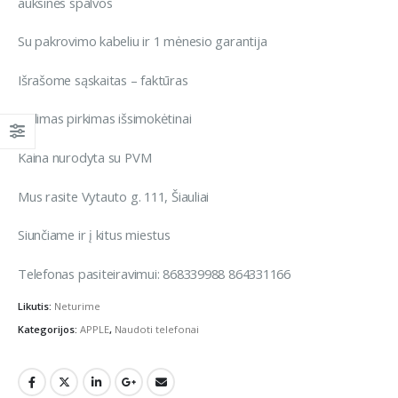
auksinės spalvos
Su pakrovimo kabeliu ir 1 mėnesio garantija
Išrašome sąskaitas – faktūras
Galimas pirkimas išsimokėtinai
Kaina nurodyta su PVM
Mus rasite Vytauto g. 111, Šiauliai
Siunčiame ir į kitus miestus
Telefonas pasiteiravimui: 868339988 864331166
Likutis:
Neturime
Kategorijos:
APPLE
,
Naudoti telefonai