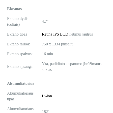
Ekranas
Ekrano dydis
4.7″
(coliais)
Ekrano tipas
Retina IPS LCD
lietimui jautrus
Ekrano raiška:
750 x 1334 pikselių
Ekrano spalvos:
16 mln.
Yra, padidinto atsparumo įbrėžimams
Ekrano apsauga
stiklas
Akumuliatorius
Akumuliatoriaus
Li-Ion
tipas
Akumuliatoriaus
1821