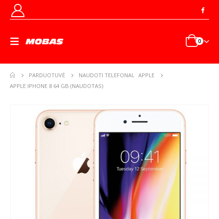
0
PARDUOTUVĖ
NAUDOTI TELEFONAI
,
APPLE
APPLE IPHONE 8 64 GB (NAUDOTAS)