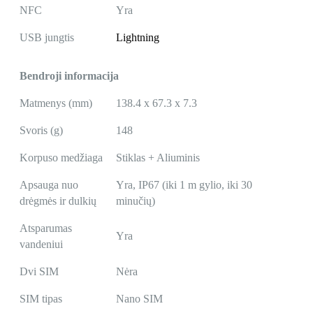
NFC
Yra
USB jungtis
Lightning
Bendroji informacija
Matmenys (mm)
138.4 x 67.3 x 7.3
Svoris (g)
148
Korpuso medžiaga
Stiklas + Aliuminis
Apsauga nuo
Yra, IP67 (iki 1 m gylio, iki 30
drėgmės ir dulkių
minučių)
Atsparumas
Yra
vandeniui
Dvi SIM
Nėra
SIM tipas
Nano SIM