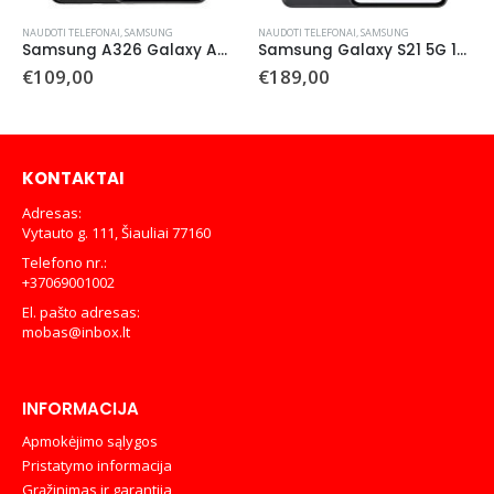
NAUDOTI TELEFONAI
,
SAMSUNG
NAUDOTI TELEFONAI
,
SAMSUNG
Samsung A326 Galaxy A32 5G 128GB (Naudotas)
Samsung Galaxy S21 5G 128 GB (naudotas)
€
109,00
€
189,00
KONTAKTAI
Adresas:
Vytauto g. 111, Šiauliai 77160
Telefono nr.:
+37069001002
El. pašto adresas:
mobas@inbox.lt
INFORMACIJA
Apmokėjimo sąlygos
Pristatymo informacija
Grąžinimas ir garantija