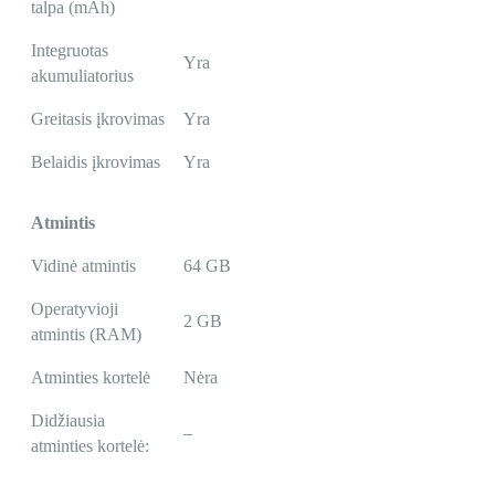
talpa (mAh)
Integruotas
Yra
akumuliatorius
Greitasis įkrovimas
Yra
Belaidis įkrovimas
Yra
Atmintis
Vidinė atmintis
64 GB
Operatyvioji
2 GB
atmintis (RAM)
Atminties kortelė
Nėra
Didžiausia
–
atminties kortelė: