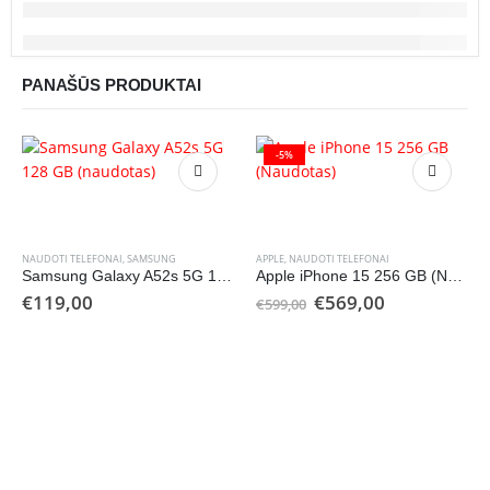
PANAŠŪS PRODUKTAI
-5%
NAUDOTI TELEFONAI
,
SAMSUNG
APPLE
,
NAUDOTI TELEFONAI
Samsung Galaxy A52s 5G 128 GB (naudotas)
Apple iPhone 15 256 GB (Naudotas)
Original
Current
€
119,00
€
569,00
€
599,00
price
price
was:
is:
€599,00.
€569,00.