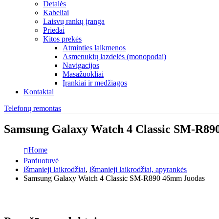
Detalės
Kabeliai
Laisvų rankų įranga
Priedai
Kitos prekės
Atminties laikmenos
Asmenukių lazdelės (monopodai)
Navigacijos
Masažuokliai
Įrankiai ir medžiagos
Kontaktai
Telefonų remontas
Samsung Galaxy Watch 4 Classic SM-R89
Home
Parduotuvė
Išmanieji laikrodžiai
,
Išmanieji laikrodžiai, apyrankės
Samsung Galaxy Watch 4 Classic SM-R890 46mm Juodas