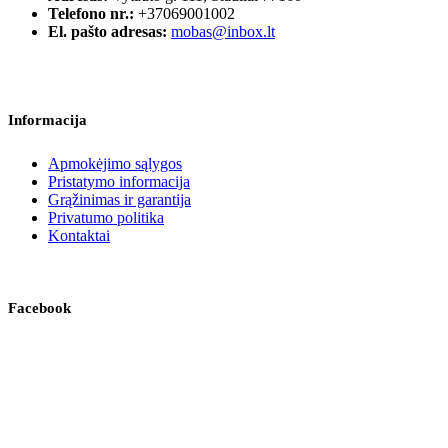
Telefono nr.:
+37069001002
El. pašto adresas:
mobas@inbox.lt
Informacija
Apmokėjimo sąlygos
Pristatymo informacija
Grąžinimas ir garantija
Privatumo politika
Kontaktai
Facebook