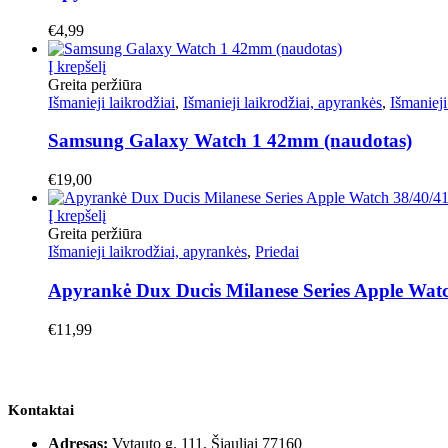
€
4,99
Į krepšelį
Greita peržiūra
Išmanieji laikrodžiai
,
Išmanieji laikrodžiai, apyrankės
,
Išmanieji
Samsung Galaxy Watch 1 42mm (naudotas)
€
19,00
Į krepšelį
Greita peržiūra
Išmanieji laikrodžiai, apyrankės
,
Priedai
Apyrankė Dux Ducis Milanese Series Apple Wat
€
11,99
Kontaktai
Adresas:
Vytauto g. 111, Šiauliai 77160