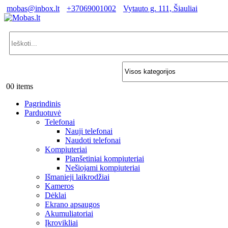
mobas@inbox.lt
+37069001002
Vytauto g. 111, Šiauliai
0
0 items
Pagrindinis
Parduotuvė
Telefonai
Nauji telefonai
Naudoti telefonai
Kompiuteriai
Planšetiniai kompiuteriai
Nešiojami kompiuteriai
Išmanieji laikrodžiai
Kameros
Dėklai
Ekrano apsaugos
Akumuliatoriai
Įkrovikliai