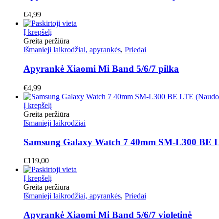
€
4,99
Į krepšelį
Greita peržiūra
Išmanieji laikrodžiai, apyrankės
,
Priedai
Apyrankė Xiaomi Mi Band 5/6/7 pilka
€
4,99
Į krepšelį
Greita peržiūra
Išmanieji laikrodžiai
Samsung Galaxy Watch 7 40mm SM-L300 BE L
€
119,00
Į krepšelį
Greita peržiūra
Išmanieji laikrodžiai, apyrankės
,
Priedai
Apyrankė Xiaomi Mi Band 5/6/7 violetinė