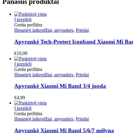
Panašūs produktai
Į krepšelį
Greita peržiūra
Išmanieji laikrodžiai, apyrankės
,
Priedai
Apyrankė Tech-Protect Iconband Xiaomi Mi Ba
€
10,99
Į krepšelį
Greita peržiūra
Išmanieji laikrodžiai, apyrankės
,
Priedai
Apyrankė Xiaomi Mi Band 3/4 juoda
€
4,99
Į krepšelį
Greita peržiūra
Išmanieji laikrodžiai, apyrankės
,
Priedai
Apyrankė Xiaomi Mi Band 5/6/7 mėlyna