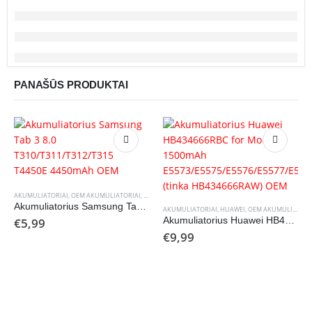
PANAŠŪS PRODUKTAI
AKUMULIATORIAI
,
OEM AKUMULIATORIAI
,
SAMSUNG
Akumuliatorius Samsung Tab 3 8.0 T310/T311/T312/T315 T4450E 4450mAh OEM
AKUMULIATORIAI
,
HUAWEI
,
OEM AKUMULIATORIAI
€
5,99
Akumuliatorius Huawei HB434666RBC for Modem 1500mAh E5573/E5575/E5576/E5577/E5776 (tinka HB434666RAW) OEM
€
9,99