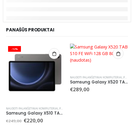
PANAŠŪS PRODUKTAI
-12%
NAUDOTI PALANŠETINIAI KOMPIUTERIAI
,
PLANŠETINIAI KOMPIUTERIAI
Samsung Galaxy X520 TAB S10 FE WiFi 128 GB 8GB (naudotas)
€
289,00
NAUDOTI PALANŠETINIAI KOMPIUTERIAI
,
PLANŠETINIAI KOMPIUTERIAI
Samsung Galaxy X510 TAB S9 FE WiFi 128 GB (naudotas)
Original
Current
€
220,00
€
249,00
price
price
was:
is: