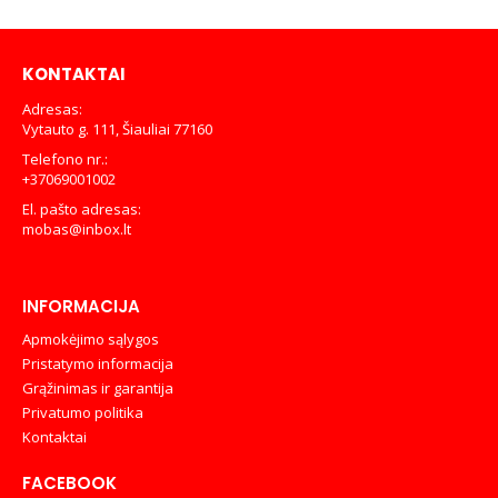
€249,00.
€220,00.
KONTAKTAI
Adresas:
Vytauto g. 111, Šiauliai 77160
Telefono nr.:
+37069001002
El. pašto adresas:
mobas@inbox.lt
INFORMACIJA
Apmokėjimo sąlygos
Pristatymo informacija
Grąžinimas ir garantija
Privatumo politika
Kontaktai
FACEBOOK