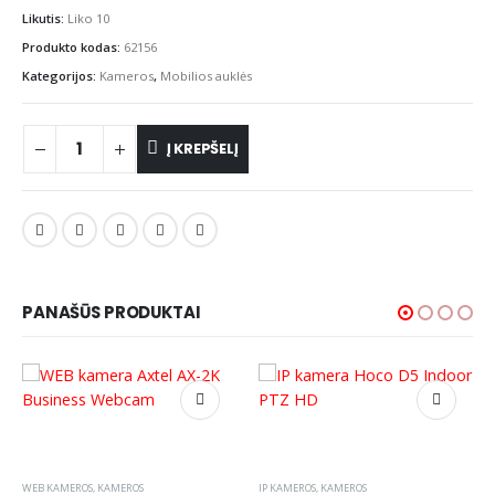
Likutis:
Liko 10
Produkto kodas:
62156
Kategorijos:
Kameros
,
Mobilios auklės
Į KREPŠELĮ
PANAŠŪS PRODUKTAI
WEB KAMEROS
,
KAMEROS
IP KAMEROS
,
KAMEROS