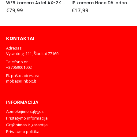
WEB kamera Axtel AX-2K Business Webcam
IP kamera Hoco D5 Indoor PTZ HD
€
79,99
€
17,99
KONTAKTAI
Adresas:
Vytauto g. 111, Šiauliai 77160
Telefono nr.:
+37069001002
El. pašto adresas:
mobas@inbox.lt
INFORMACIJA
Apmokėjimo sąlygos
Pristatymo informacija
Grąžinimas ir garantija
Privatumo politika