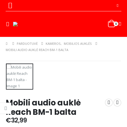
0
PARDUOTUVĖ
KAMEROS
,
MOBILIOS AUKLĖS
MOBILI AUDIO AUKLĖ REACH BM-1 BALTA
Mobili audio auklė
Reach BM-1 balta
€
32,99