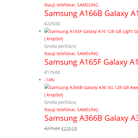
Nauji telefonai
,
SAMSUNG
Samsung A166B Galaxy A1
€
229,00
Į krepšelį
Greita peržiūra
Nauji telefonai
,
SAMSUNG
Samsung A165F Galaxy A1
€
179,00
-14%
Į krepšelį
Greita peržiūra
Nauji telefonai
,
SAMSUNG
Samsung A366B Galaxy A
Original
Current
€
279,00
€
239,00
price
price