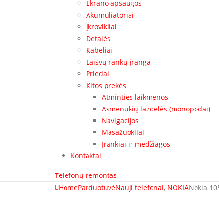
Ekrano apsaugos
Akumuliatoriai
Įkrovikliai
Detalės
Kabeliai
Laisvų rankų įranga
Priedai
Kitos prekės
Atminties laikmenos
Asmenukių lazdelės (monopodai)
Navigacijos
Masažuokliai
Įrankiai ir medžiagos
Kontaktai
Telefonų remontas
Home
Parduotuvė
Nauji telefonai
,
NOKIA
Nokia 10