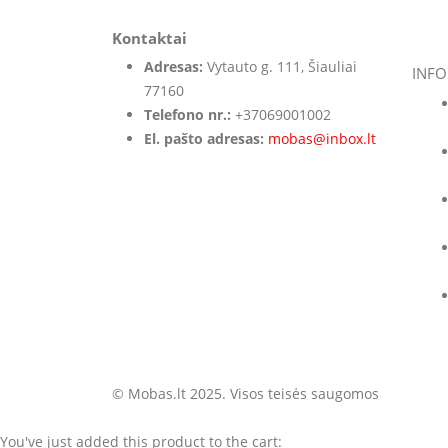
was:
is:
Kontaktai
€279,00.
€239,00.
Adresas:
Vytauto g. 111, Šiauliai
INFO
77160
Telefono nr.:
+37069001002
El. pašto adresas:
mobas@inbox.lt
© Mobas.lt 2025. Visos teisės saugomos
You've just added this product to the cart: