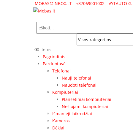
MOBAS@INBOX.LT
+37069001002
VYTAUTO G. 
0
0 items
Pagrindinis
Parduotuvė
Telefonai
Nauji telefonai
Naudoti telefonai
Kompiuteriai
Planšetiniai kompiuteriai
Nešiojami kompiuteriai
Išmanieji laikrodžiai
Kameros
Dėklai