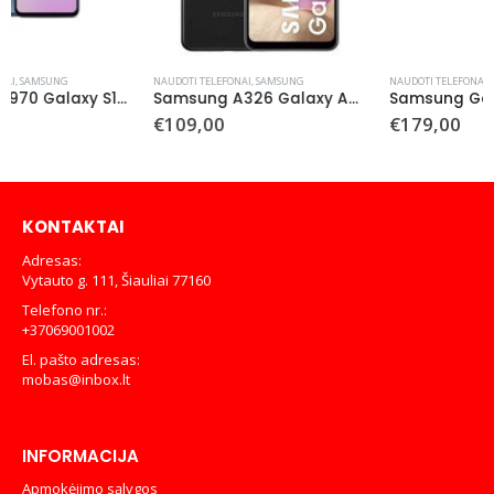
NAUDOTI TELEFONAI
,
SAMSUNG
NAUDOTI TELEFONAI
,
SAMSUNG
Samsung A326 Galaxy A32 5G 128GB (Naudotas)
Samsung Galaxy A54 5G 128 GB (Naudotas)
€
109,00
€
179,00
KONTAKTAI
Adresas:
Vytauto g. 111, Šiauliai 77160
Telefono nr.:
+37069001002
El. pašto adresas:
mobas@inbox.lt
INFORMACIJA
Apmokėjimo sąlygos