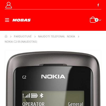
0
PARDUOTUVĖ
NAUDOTI TELEFONAI
,
NOKIA
NOKIA C2-05 (NAUDOTAS)