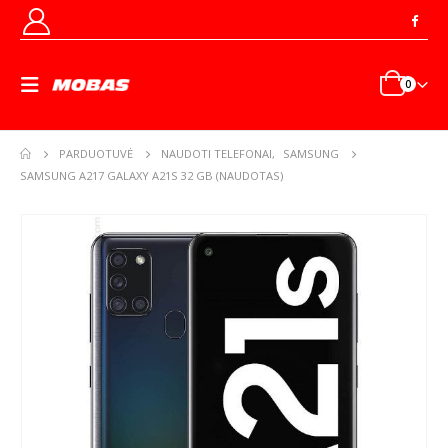
0
PARDUOTUVĖ
NAUDOTI TELEFONAI
,
SAMSUNG
SAMSUNG A217 GALAXY A21S 32 GB (NAUDOTAS)