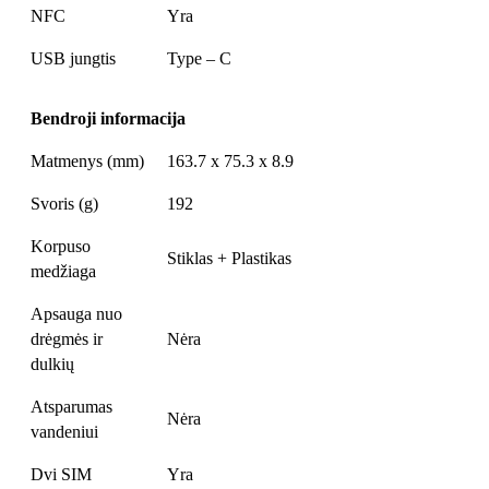
NFC
Yra
USB jungtis
Type – C
Bendroji informacija
Matmenys (mm)
163.7 x 75.3 x 8.9
Svoris (g)
192
Korpuso
Stiklas + Plastikas
medžiaga
Apsauga nuo
drėgmės ir
Nėra
dulkių
Atsparumas
Nėra
vandeniui
Dvi SIM
Yra