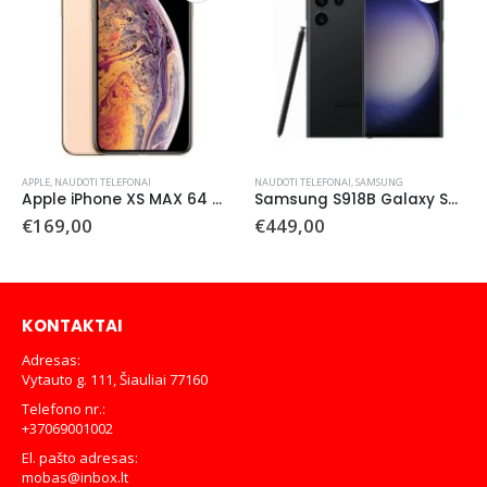
APPLE
,
NAUDOTI TELEFONAI
NAUDOTI TELEFONAI
,
SAMSUNG
Apple iPhone XS MAX 64 GB (naudotas)
Samsung S918B Galaxy S23 Ultra 256 GB (Naudotas)
€
169,00
€
449,00
KONTAKTAI
Adresas:
Vytauto g. 111, Šiauliai 77160
Telefono nr.:
+37069001002
El. pašto adresas:
mobas@inbox.lt