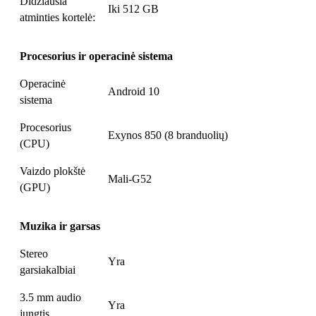
Didžiausia
Iki 512 GB
atminties kortelė:
Procesorius ir operacinė sistema
Operacinė
Android 10
sistema
Procesorius
Exynos 850 (8 branduolių)
(CPU)
Vaizdo plokštė
Mali-G52
(GPU)
Muzika ir garsas
Stereo
Yra
garsiakalbiai
3.5 mm audio
Yra
jungtis