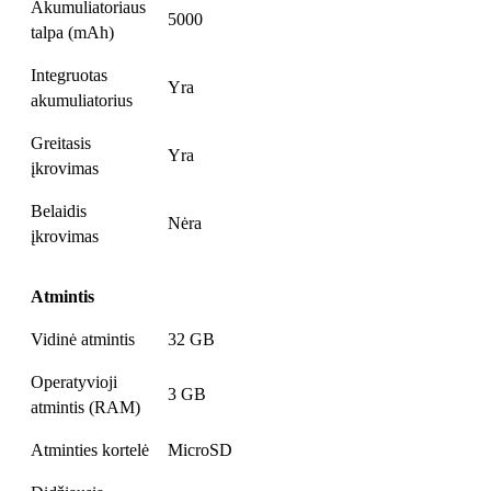
Akumuliatoriaus
5000
talpa (mAh)
Integruotas
Yra
akumuliatorius
Greitasis
Yra
įkrovimas
Belaidis
Nėra
įkrovimas
Atmintis
Vidinė atmintis
32 GB
Operatyvioji
3 GB
atmintis (RAM)
Atminties kortelė
MicroSD