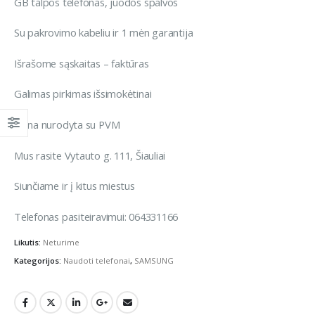
GB talpos telefonas, juodos spalvos
Su pakrovimo kabeliu ir 1 mėn garantija
Išrašome sąskaitas – faktūras
Galimas pirkimas išsimokėtinai
Kaina nurodyta su PVM
Mus rasite Vytauto g. 111, Šiauliai
Siunčiame ir į kitus miestus
Telefonas pasiteiravimui: 064331166
Likutis:
Neturime
Kategorijos:
Naudoti telefonai
,
SAMSUNG