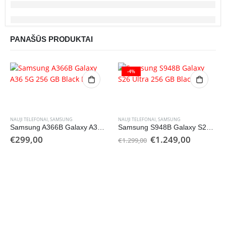
PANAŠŪS PRODUKTAI
-4%
NAUJI TELEFONAI
,
SAMSUNG
NAUJI TELEFONAI
,
SAMSUNG
Samsung A366B Galaxy A36 5G 256 GB Black DS
Samsung S948B Galaxy S26 Ultra 256 GB Black DS
Original
Current
€
299,00
€
1.249,00
€
1.299,00
price
price
was:
is:
€1.299,00.
€1.249,0