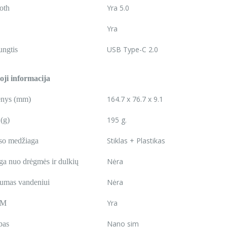
Yra 5.0
oth
Yra
USB Type-C 2.0
ngtis
ji informacija
164.7 x 76.7 x 9.1
nys (mm)
195 g.
 (g)
Stiklas + Plastikas
so medžiaga
Nėra
a nuo drėgmės ir dulkių
Nėra
umas vandeniui
Yra
IM
Nano sim
pas