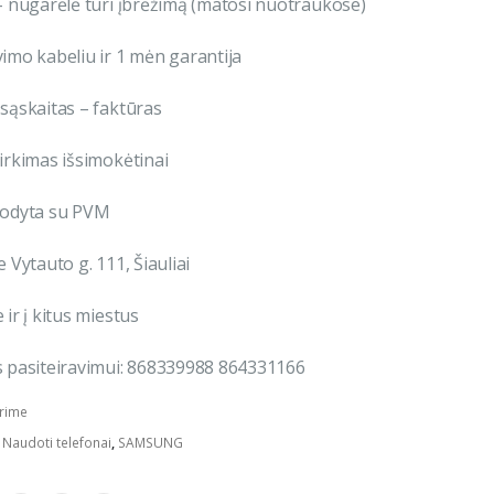
– nugarėlė turi įbrėžimą (matosi nuotraukose)
imo kabeliu ir 1 mėn garantija
sąskaitas – faktūras
irkimas išsimokėtinai
rodyta su PVM
 Vytauto g. 111, Šiauliai
ir į kitus miestus
 pasiteiravimui: 868339988 864331166
rime
:
Naudoti telefonai
,
SAMSUNG