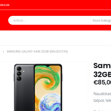
IAULIAI
Visos katego
SAMSUNG GALAXY A04S 32GB (NAUDOTAS)
Sam
32GB
€
85,0
Naudotas
talpos te