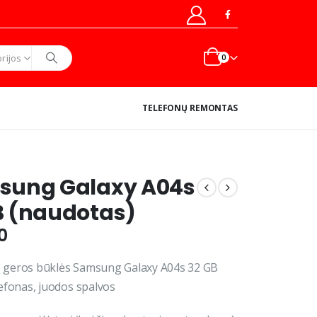
rijos
0
TELEFONŲ REMONTAS
sung Galaxy A04s
 (naudotas)
0
 geros būklės Samsung Galaxy A04s 32 GB
lefonas, juodos spalvos