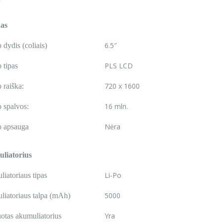
as
6.5″
 dydis (coliais)
PLS LCD
 tipas
720 x 1600
 raiška:
16 mln.
 spalvos:
Nėra
o apsauga
liatorius
Li-Po
iatoriaus tipas
5000
iatoriaus talpa (mAh)
Yra
uotas akumuliatorius