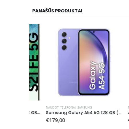
PANAŠŪS PRODUKTAI
NAUDOTI TELEFONAI
,
SAMSUNG
NAUDOTI 
Samsung Galaxy S21 FE 5G 128 GB (Naudotas)
Samsung Galaxy A54 5G 128 GB (Naudotas)
nt
€
179,00
€
169,