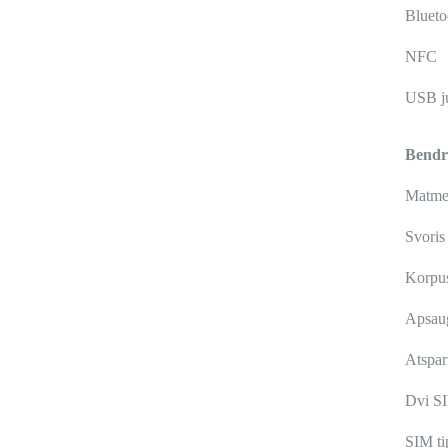
Blueto
NFC
USB ju
Bendro
Matme
Svoris
Korpu
Apsaug
Atspar
Dvi S
SIM ti