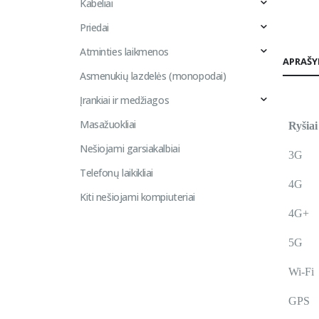
Kabeliai
Priedai
Atminties laikmenos
APRAŠ
Asmenukių lazdelės (monopodai)
Įrankiai ir medžiagos
Masažuokliai
Ryšia
Nešiojami garsiakalbiai
3G
Telefonų laikikliai
4G
Kiti nešiojami kompiuteriai
4G+
5G
Wi-Fi
GPS