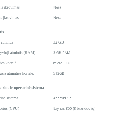
Nėra
sis įkrovimas
Nėra
is įkrovimas
tis
 atmintis
32 GB
3 GB RAM
yvioji atmintis (RAM)
microSDXC
ies kortelė
512GB
sia atminties kortelė:
orius ir operacinė sistema
Android 12
inė sistema
Exynos 850 (8 branduolių)
orius (CPU)