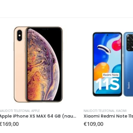
TELEFONAI
,
APPLE
NAUDOTI TELEFONAI
,
XIAOMI
Apple iPhone XS MAX 64 GB (naudotas)
00
€
109,00