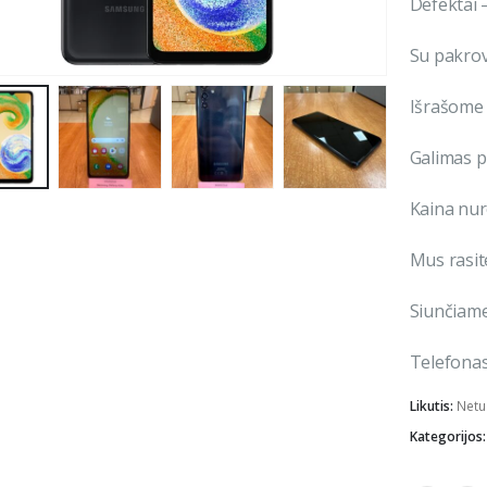
Defektai 
Su pakrov
Išrašome 
Galimas p
Kaina nu
Mus rasite
Siunčiame 
Telefonas
Likutis:
Netu
Kategorijos