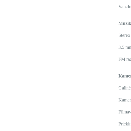
Vaizdo
Muzika
Stereo
3.5 mm
FM rad
Kame
Galinė
Kamer
Filma
Prieki