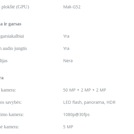
Mali-G52
 plokštė (GPU)
 ir garsas
Yra
 garsiakalbiai
Yra
 audio jungtis
Nėra
ijas
ra
50 MP + 2 MP + 2 MP
 kamera:
LED flash, panorama, HDR
os savybės:
1080p@30fps
vimo kamera:
5 MP
nė kamera: