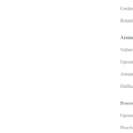
Greita
Belaid
Atmin
Vidinė
Operat
Atmint
Didžiau
Proces
Operac
Proces