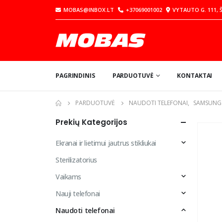
MOBAS@INBOX.LT
+37069001002
VYTAUTO G. 111, Š
PAGRINDINIS
PARDUOTUVĖ
KONTAKTAI
PARDUOTUVĖ
NAUDOTI TELEFONAI
,
SAMSUNG
Prekių Kategorijos
Ekranai ir lietimui jautrus stikliukai
Sterilizatorius
Vaikams
Nauji telefonai
Naudoti telefonai