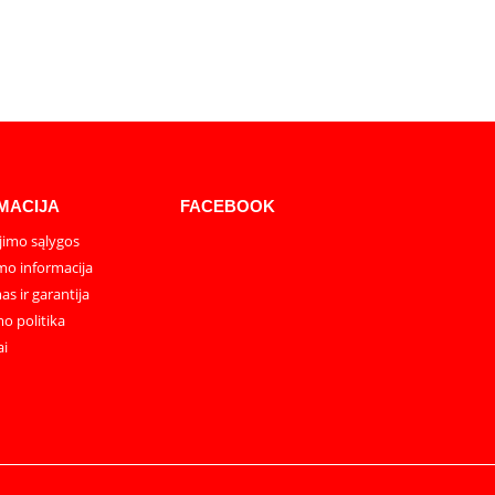
MACIJA
FACEBOOK
imo sąlygos
mo informacija
as ir garantija
o politika
ai