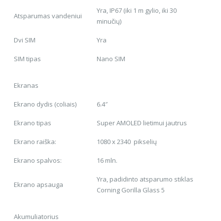
Yra, IP67 (iki 1 m gylio, iki 30
Atsparumas vandeniui
minučių)
Dvi SIM
Yra
SIM tipas
Nano SIM
Ekranas
Ekrano dydis (coliais)
6.4″
Ekrano tipas
Super AMOLED lietimui jautrus
Ekrano raiška:
1080 x 2340 pikselių
Ekrano spalvos:
16 mln.
Yra, padidinto atsparumo stiklas
Ekrano apsauga
Corning Gorilla Glass 5
Akumuliatorius