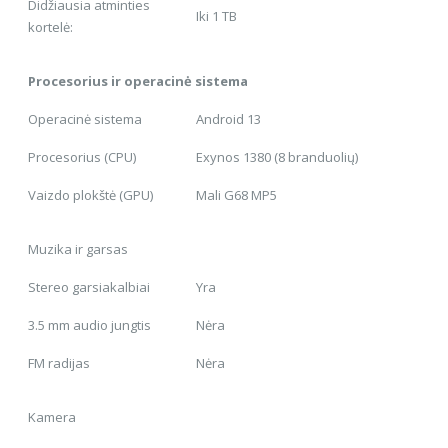
Didžiausia atminties
Iki 1 TB
kortelė:
Procesorius ir operacinė sistema
Operacinė sistema
Android 13
Procesorius (CPU)
Exynos 1380 (8 branduolių)
Vaizdo plokštė (GPU)
Mali G68 MP5
Muzika ir garsas
Stereo garsiakalbiai
Yra
3.5 mm audio jungtis
Nėra
FM radijas
Nėra
Kamera