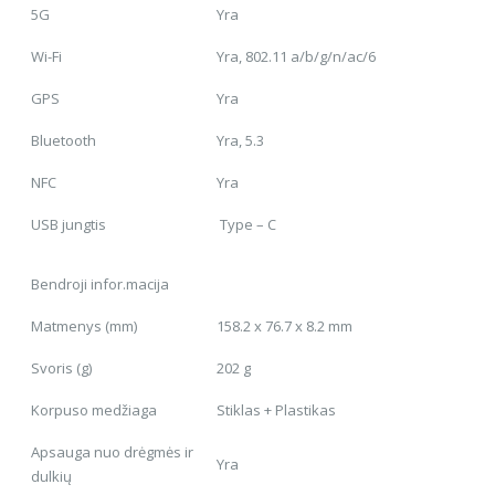
5G
Yra
Wi-Fi
Yra, 802.11 a/b/g/n/ac/6
GPS
Yra
Bluetooth
Yra, 5.3
NFC
Yra
USB jungtis
Type – C
Bendroji infor.macija
Matmenys (mm)
158.2 x 76.7 x 8.2 mm
Svoris (g)
202 g
Korpuso medžiaga
Stiklas + Plastikas
Apsauga nuo drėgmės ir
Yra
dulkių