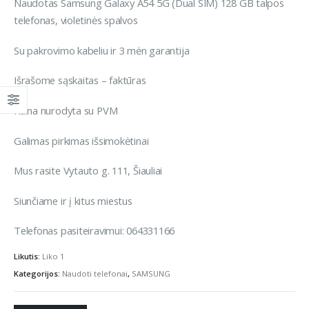
Naudotas Samsung Galaxy A54 5G (Dual SIM) 128 GB talpos
telefonas, violetinės spalvos
Su pakrovimo kabeliu ir 3 mėn garantija
Išrašome sąskaitas – faktūras
Kaina nurodyta su PVM
Galimas pirkimas išsimokėtinai
Mus rasite Vytauto g. 111, Šiauliai
Siunčiame ir į kitus miestus
Telefonas pasiteiravimui: 064331166
Likutis:
Liko 1
Kategorijos:
Naudoti telefonai
,
SAMSUNG