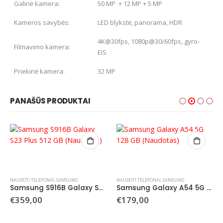
Galinė kamera:
50 MP + 12 MP + 5 MP
Kameros savybės:
LED blykstė, panorama, HDR
4K@30fps, 1080p@30/60fps, gyro-
Filmavimo kamera:
EIS
Priekinė kamera:
32 MP
PANAŠŪS PRODUKTAI
NAUDOTI TELEFONAI
,
SAMSUNG
NAUDOTI TELEFONAI
,
SAMSUNG
Samsung S916B Galaxy S23 Plus 512 GB (Naudotas)
Samsung Galaxy A54 5G 128 GB (Naudotas)
€
359,00
€
179,00