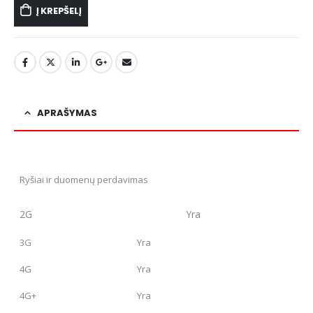
Į KREPŠELĮ
APRAŠYMAS
Ryšiai ir duomenų perdavimas
2G Yra
3G
Yra
4G
Yra
4G+
Yra