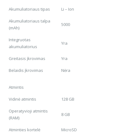
Akumuliatoriaus tipas
Li – Ion
Akumuliatoriaus talpa
5000
(mAh)
Integruotas
Yra
akumuliatorius
Greitasis įkrovimas
Yra
Belaidis įkrovimas
Nėra
Atmintis
Vidinė atmintis
128 GB
Operatyvioji atmintis
8 GB
(RAM)
Atminties kortelė
MicroSD