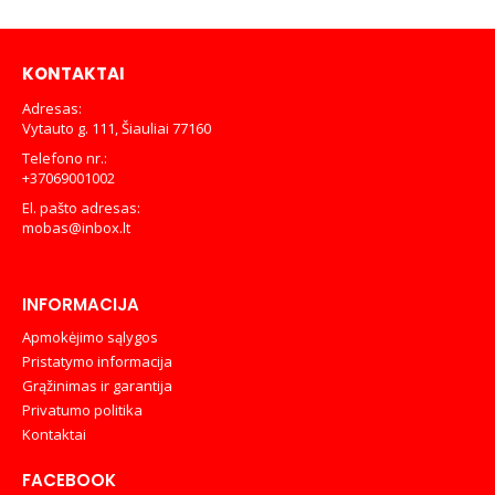
€699,00.
€649,00.
KONTAKTAI
Adresas:
Vytauto g. 111, Šiauliai 77160
Telefono nr.:
+37069001002
El. pašto adresas:
mobas@inbox.lt
INFORMACIJA
Apmokėjimo sąlygos
Pristatymo informacija
Grąžinimas ir garantija
Privatumo politika
Kontaktai
FACEBOOK