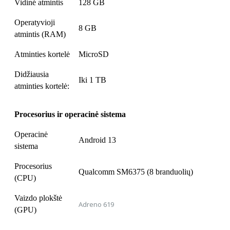
Vidinė atmintis
128 GB
Operatyvioji
8 GB
atmintis (RAM)
Atminties kortelė
MicroSD
Didžiausia
Iki 1 TB
atminties kortelė:
Procesorius ir operacinė sistema
Operacinė
Android 13
sistema
Procesorius
Qualcomm SM6375 (8 branduolių)
(CPU)
Vaizdo plokštė
Adreno 619
(GPU)