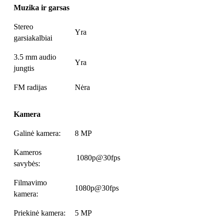
Muzika ir garsas
Stereo
Yra
garsiakalbiai
3.5 mm audio
Yra
jungtis
FM radijas
Nėra
Kamera
Galinė kamera:
8 MP
Kameros
1080p@30fps
savybės:
Filmavimo
1080p@30fps
kamera:
Priekinė kamera:
5 MP