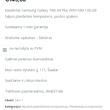
Naudotas Samsung Galaxy TAB A9 Plus WiFi+SIM 128 GB
talpos planšetinis kompiuteris, juodos spalvos
Suteikiama 1 mėn garantija
Išrašome sąskaitas – faktūras
Kaina nurodyta su PVM
Galimas pirkimas išsimokėtinai
Mus rasite Vytauto g. 111, Šiauliai
Siunčiame ir į kitus miestus
Telefonas pasiteiravimui:; 064331166
Likutis:
Liko 1
Kategorijos:
Naudoti palanšetiniai kompiuteriai
,
Planšetiniai kompiuteriai