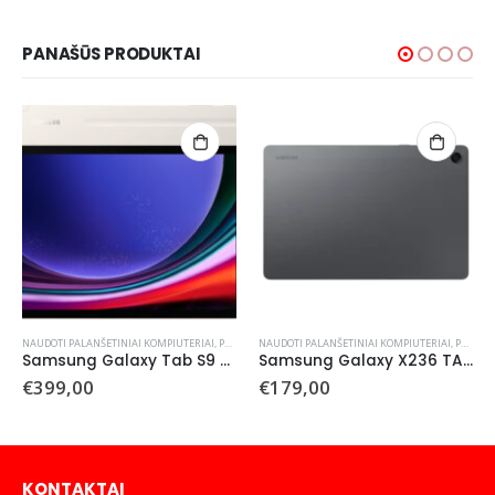
PANAŠŪS PRODUKTAI
NAUDOTI PALANŠETINIAI KOMPIUTERIAI
,
PLANŠETINIAI KOMPIUTERIAI
NAUDOTI PALANŠETINIAI KOMPIUTERIAI
,
PLANŠETINIAI KOMPIUTERIAI
Samsung Galaxy Tab S9 x716 Wi-Fi+SIM 256 GB 12GB (Naudotas)
Samsung Galaxy X236 TAB A11 Plus 128 GB Wi-Fi (naudotas)
€
399,00
€
179,00
KONTAKTAI