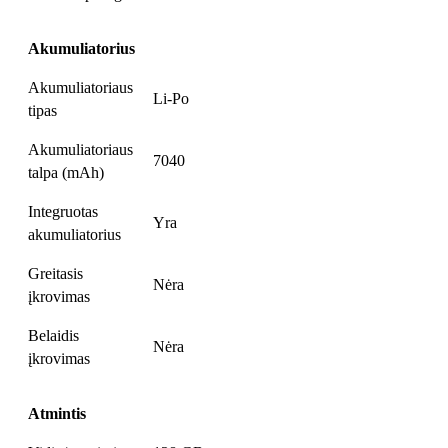
Akumuliatorius
Akumuliatoriaus
Li-Po
tipas
Akumuliatoriaus
7040
talpa (mAh)
Integruotas
Yra
akumuliatorius
Greitasis
Nėra
įkrovimas
Belaidis
Nėra
įkrovimas
Atmintis