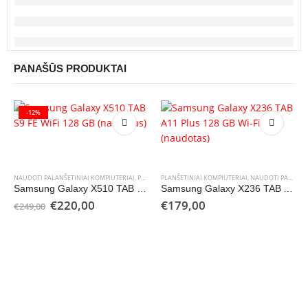
PANAŠŪS PRODUKTAI
-12%
NAUDOTI PALANŠETINIAI KOMPIUTERIAI
,
PLANŠETINIAI KOMPIUTERIAI
PLANŠETINIAI KOMPIUTERIAI
,
NAUDOTI PALANŠETINIAI KOMPIUTERIAI
Samsung Galaxy X510 TAB S9 FE WiFi 128 GB (naudotas)
Samsung Galaxy X236 TAB A11 Plus 128 GB Wi-Fi (naudotas)
Original
Current
€
220,00
€
179,00
€
249,00
price
price
was:
is:
€249,00.
€220,00.