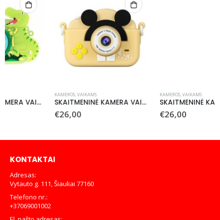
KAMEROS
,
VAIKAMS
SKAITMENINĖ KAMERA VAIKAMS 1080P „MOUSE BLUE”
€
26,00
KAMEROS
,
VAIKAMS
SKAITMENINĖ KAMERA VAIKAMS 1080P „MOUSE YELLOW”
€
26,00
KONTAKTAI
Adresas:
Vytauto g. 111, Šiauliai 77160
Telefono nr.:
+37069001002
El. pašto adresas: