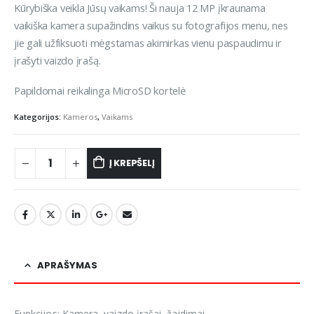
Kūrybiška veikla Jūsų vaikams! Ši nauja 12 MP įkraunama
vaikiška kamera supažindins vaikus su fotografijos menu, nes
jie gali užfiksuoti mėgstamas akimirkas vienu paspaudimu ir
įrašyti vaizdo įrašą.
Papildomai reikalinga MicroSD kortelė
Kategorijos:
Kameros
,
Vaikams
Į KREPŠELĮ
APRAŠYMAS
Funkcijos: Kamera, vaizdo įrašai, žaidimai