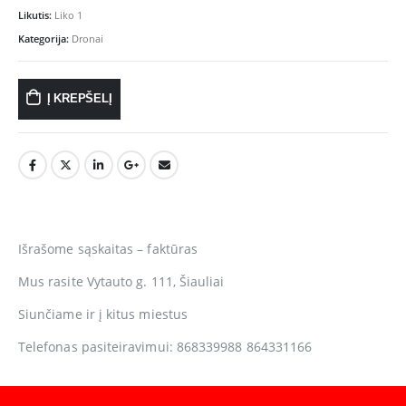
Likutis:
Liko 1
Kategorija:
Dronai
Į KREPŠELĮ
Išrašome sąskaitas – faktūras
Mus rasite Vytauto g. 111, Šiauliai
Siunčiame ir į kitus miestus
Telefonas pasiteiravimui: 868339988 864331166