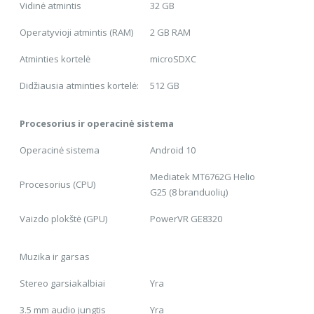
Vidinė atmintis
32 GB
Operatyvioji atmintis (RAM)
2 GB RAM
Atminties kortelė
microSDXC
Didžiausia atminties kortelė:
512 GB
Procesorius ir operacinė sistema
Operacinė sistema
Android 10
Mediatek MT6762G Helio
Procesorius (CPU)
G25 (8 branduolių)
Vaizdo plokštė (GPU)
PowerVR GE8320
Muzika ir garsas
Stereo garsiakalbiai
Yra
3.5 mm audio jungtis
Yra