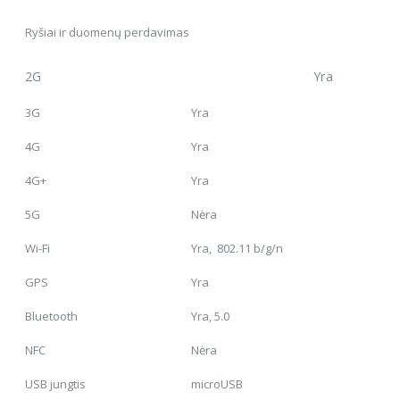
Ryšiai ir duomenų perdavimas
2G Yra
3G
Yra
4G
Yra
4G+
Yra
5G
Nėra
Wi-Fi
Yra, 802.11 b/g/n
GPS
Yra
Bluetooth
Yra, 5.0
NFC
Nėra
USB jungtis
microUSB