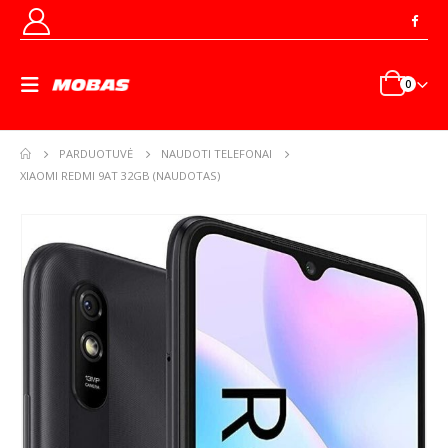
0
PARDUOTUVĖ
NAUDOTI TELEFONAI
XIAOMI REDMI 9AT 32GB (NAUDOTAS)