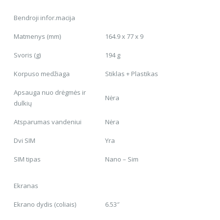
Bendroji infor.macija
Matmenys (mm)
164.9 x 77 x 9
Svoris (g)
194 g
Korpuso medžiaga
Stiklas + Plastikas
Apsauga nuo drėgmės ir
Nėra
dulkių
Atsparumas vandeniui
Nėra
Dvi SIM
Yra
SIM tipas
Nano – Sim
Ekranas
Ekrano dydis (coliais)
6.53″