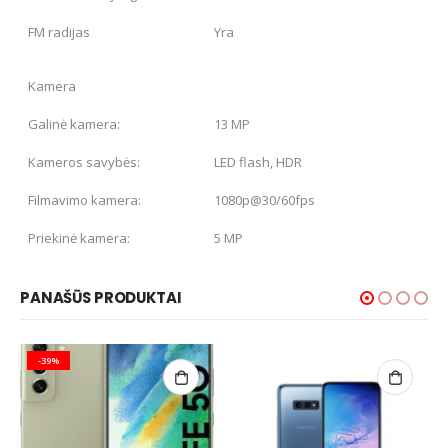
FM radijas
Yra
Kamera
Galinė kamera:
13 MP
Kameros savybės:
LED flash, HDR
Filmavimo kamera:
1080p@30/60fps
Priekinė kamera:
5 MP
PANAŠŪS PRODUKTAI
-39%