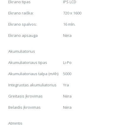
Ekrano tipas
IPS LCD
Ekrano raiška:
720 x 1600
Ekrano spalvos:
16 mln.
Ekrano apsauga
Nėra
Akumuliatorius
Akumuliatoriaus tipas
Li-Po
Akumuliatoriaus talpa (mAh)
5000
Integruotas akumuliatorius
Yra
Greitasis įkrovimas
Nėra
Belaidis įkrovimas
Nėra
Atmintis