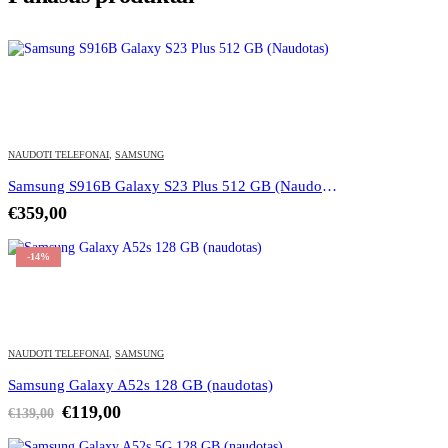
NAUDOTI TELEFONAI
,
SAMSUNG
Samsung S916B Galaxy S23 Plus 512 GB (Naudotas)
€
359,00
-14%
NAUDOTI TELEFONAI
,
SAMSUNG
Samsung Galaxy A52s 128 GB (naudotas)
Original
Current
€
119,00
€
139,00
price
price
was:
is: