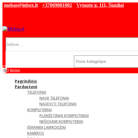
mobas@inbox.lt
+37069001002
Vytauto g. 111, Šiauliai
0
0 items
Pagrindinis
Parduotuvė
TELEFONAI
NAUJI TELEFONAI
NAUDOTI TELEFONAI
KOMPIUTERIAI
PLANŠETINIAI KOMPIUTERIAI
NEŠIOJAMI KOMPIUTERIAI
IŠMANIEJI LAIKRODŽIAI
KAMEROS