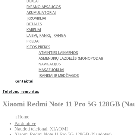
DĖKLAI
EKRANO APSAUGOS
AKUMULIATORIAI
ĮKROVIKLIAI
DETALĖS
KABELIAI
LAISVŲ RANKŲ ĮRANGA
PRIEDAI
KITOS PREKĖS
ATMINTIES LAIKMENOS
ASMENUKIŲ LAZDELĖS (MONOPODAI)
NAVIGACIJOS
MASAŽUOKLIAI
ĮRANKIAI IR MEDŽIAGOS
Kontaktai
Telefonų remontas
Xiaomi Redmi Note 11 Pro 5G 128GB (Nau
Home
Parduotuvė
Naudoti telefonai
,
XIAOMI
Xiaomi Redmi Note 11 Pro 5G 128GB (Naudotas)