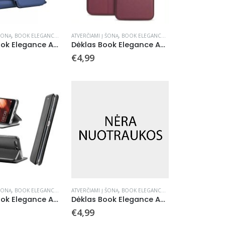
 ŠONĄ
,
BOOK ELEGANCE
,
DĖKLAI
ATVERČIAMI Į ŠONĄ
,
BOOK ELEGANCE
,
DĖKLAI
Dėklas Book Elegance Apple iPhone 11 tamsiai mėlynas
Dėklas Book Elegance Apple iPhone 11 tamsiai raudonas
€
4,99
 ŠONĄ
,
BOOK ELEGANCE
,
DĖKLAI
ATVERČIAMI Į ŠONĄ
,
BOOK ELEGANCE
,
DĖKLAI
Dėklas Book Elegance Apple iPhone 5/5S/5SE juodas
Dėklas Book Elegance Apple iPhone 5/5S/5SE tamsiai raudonas
€
4,99