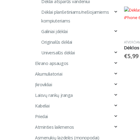
Dėklai atsparūs vandeniui
Dėklai planšetiniams/nešiojamiems
kompiuteriams
Galiniai įdėklai
Originalūs dėklai
ATVERČIAM
Universalūs dėklai
€
5,99
Ekrano apsaugos
Akumuliatoriai
Įkrovikliai
Laisvų rankų įranga
Kabeliai
Priedai
Atminties laikmenos
Asmenukių lazdelės (monopodai)