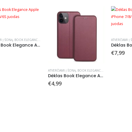
I Į ŠONĄ
,
BOOK ELEGANCE
,
DĖKLAI
ATVERČIAMI Į
Dėklas Book Elegance Apple iPhone 6/6S juodas
€
7,99
ATVERČIAMI Į ŠONĄ
,
BOOK ELEGANCE
,
DĖKLAI
Dėklas Book Elegance Apple iPhone 6/6S tamsiai raudonas
€
4,99