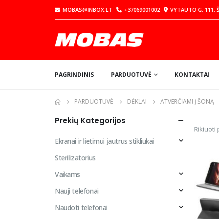
MOBAS@INBOX.LT
+37069001002
VYTAUTO G. 111, Š
PAGRINDINIS
PARDUOTUVĖ
KONTAKTAI
PARDUOTUVĖ
DĖKLAI
ATVERČIAMI Į ŠONĄ
Prekių Kategorijos
Rikiuoti 
Ekranai ir lietimui jautrus stikliukai
Sterilizatorius
Vaikams
Nauji telefonai
Naudoti telefonai