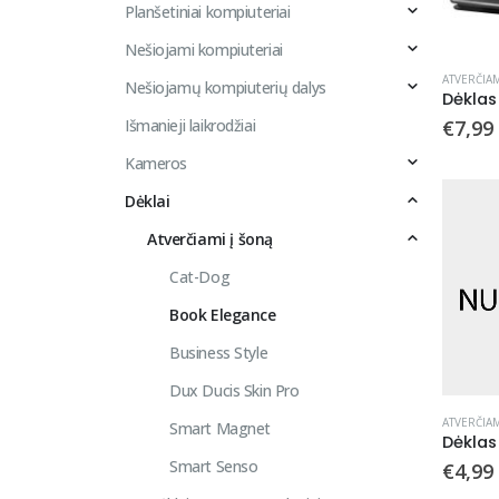
Planšetiniai kompiuteriai
Nešiojami kompiuteriai
ATVERČIAM
Nešiojamų kompiuterių dalys
€
7,99
Išmanieji laikrodžiai
Kameros
Dėklai
Atverčiami į šoną
Cat-Dog
Book Elegance
Business Style
Dux Ducis Skin Pro
ATVERČIAM
Smart Magnet
Smart Senso
€
4,99