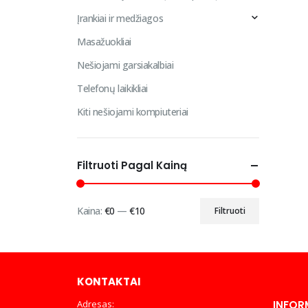
Įrankiai ir medžiagos
Masažuokliai
Nešiojami garsiakalbiai
Telefonų laikikliai
Kiti nešiojami kompiuteriai
Filtruoti Pagal Kainą
Kaina:
€0
—
€10
Filtruoti
Min
Maks
kaina
kaina
KONTAKTAI
Adresas:
INFOR