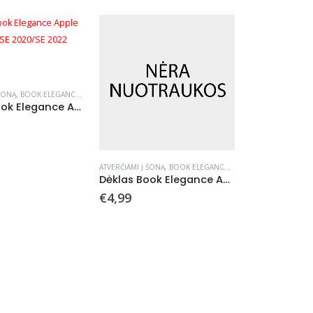
 ŠONĄ
,
BOOK ELEGANCE
,
DĖKLAI
Dėklas Book Elegance Apple iPhone 7/8/SE 2020/SE 2022 juodas
ATVERČIAMI Į ŠONĄ
,
BOOK ELEGANCE
,
DĖKLAI
Dėklas Book Elegance Apple iPhone 7/8/SE 2020/SE 2022 tamsiai raudonas
€
4,99