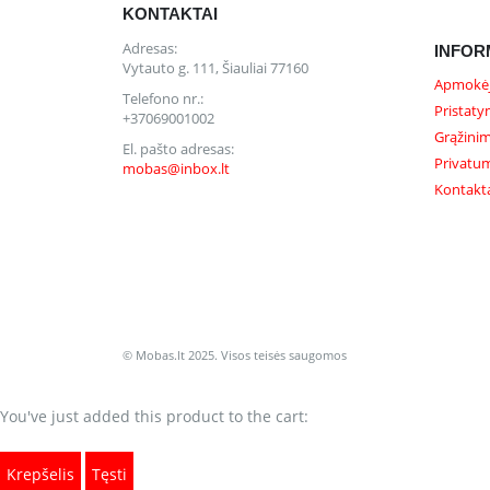
KONTAKTAI
Adresas:
INFOR
Vytauto g. 111, Šiauliai 77160
Apmokėj
Telefono nr.:
Pristaty
+37069001002
Grąžinim
El. pašto adresas:
Privatum
mobas@inbox.lt
Kontakt
© Mobas.lt 2025. Visos teisės saugomos
You've just added this product to the cart:
Krepšelis
Tęsti