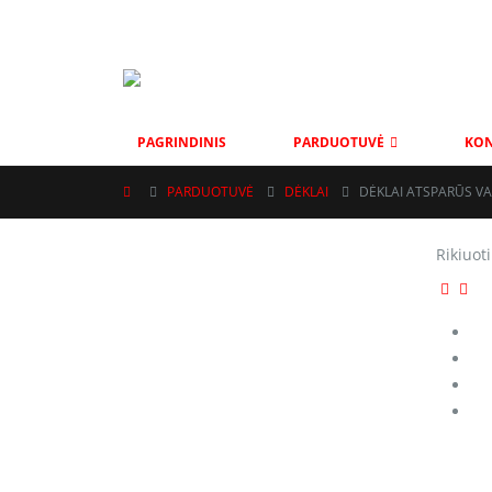
MOBAS@INBOX.LT
+37069001002
VYTAUTO G. 111, ŠIAU
PAGRINDINIS
PARDUOTUVĖ
KON
PARDUOTUVĖ
DĖKLAI
DĖKLAI ATSPARŪS V
Rikiuoti