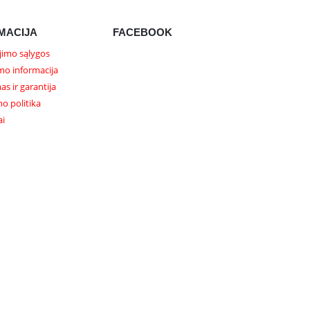
MACIJA
FACEBOOK
imo sąlygos
mo informacija
as ir garantija
o politika
ai