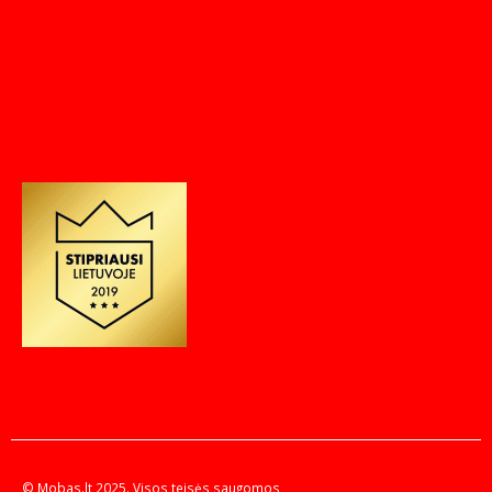
© Mobas.lt 2025. Visos teisės saugomos