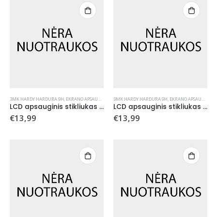
3MK HARDY HARDURA 9H
,
EKRANO APSAUGOS
,
GRŪDINTI STIKLAI
3MK HARDY HARDURA 9H
,
EKRANO APSAUGOS
,
GR
LCD apsauginis stikliukas (2 vnt.) su aplikatoriumi 3mk Hardy Hardura 9H Apple iPhone 17 Pro Max juodas
LCD apsauginis stikliukas (2 vnt.) su aplikatoriumi 3mk Hardy Hardura 9H Samsung S947 S26 Plus juodas
€
13,99
€
13,99