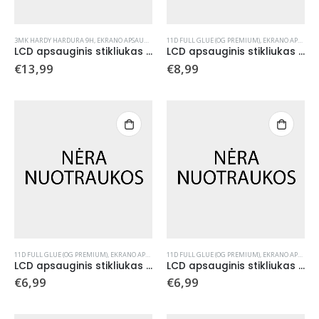
3MK HARDY HARDURA 9H
,
EKRANO APSAUGOS
,
GRŪDINTI STIKLAI
11D FULL GLUE (OG PREMIUM)
,
EKRANO APSAUGOS
LCD apsauginis stikliukas (2 vnt.) su aplikatoriumi 3mk Hardy Hardura 9H Samsung S948 S26 Ultra juodas
LCD apsauginis stikliukas 11D Full Glue (OG Premium) Apple iPhone 12 mini
€
13,99
€
8,99
11D FULL GLUE (OG PREMIUM)
,
EKRANO APSAUGOS
11D FULL GLUE (OG PREMIUM)
,
GRŪDINTI STIKLAI
,
EKRANO APSAUGOS
LCD apsauginis stikliukas 11D Full Glue (OG Premium) Apple iPhone 12 Pro Max
LCD apsauginis stikliukas 11D Full Glue (OG Premium) Apple iPhone 12/12 Pro
€
6,99
€
6,99