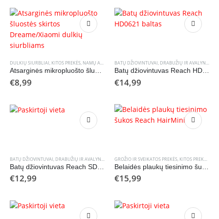
DULKIŲ SIURBLIAI
,
KITOS PREKĖS
,
NAMŲ APYVOKOS PREKĖS
BATŲ DŽIOVINTUVAI
,
DRABUŽIŲ IR AVALYNĖS PRIEŽIŪROS PRIEMONĖS
Atsarginės mikropluošto šluostės skirtos Dreame/Xiaomi dulkių siurbliams
Batų džiovintuvas Reach HD0621 baltas
€
8,99
€
14,99
BATŲ DŽIOVINTUVAI
,
DRABUŽIŲ IR AVALYNĖS PRIEŽIŪROS PRIEMONĖS
GROŽIO IR SVEIKATOS PREKĖS
,
KITOS PREKĖS
,
KITOS PREKĖS
,
PLA
Batų džiovintuvas Reach SD-23 UV juodas
Belaidės plaukų tiesinimo šukos Reach HairMini
€
12,99
€
15,99