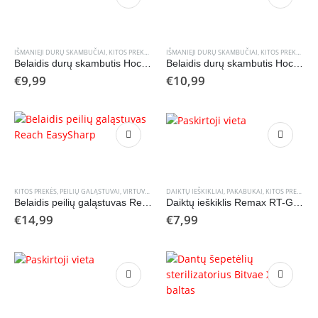
IŠMANIEJI DURŲ SKAMBUČIAI
,
KITOS PREKĖS
,
NAMŲ APYVOKOS PREKĖS
IŠMANIEJI DURŲ SKAMBUČIAI
,
KITOS PREKĖS
,
NAM
Belaidis durų skambutis Hoco HI25 baltas
Belaidis durų skambutis Hoco HI26 baltas
€
9,99
€
10,99
KITOS PREKĖS
,
PEILIŲ GALĄSTUVAI
,
VIRTUVĖS IR STALO REIKMENYS
DAIKTŲ IEŠKIKLIAI, PAKABUKAI
,
KITOS PREKĖS
,
N
Belaidis peilių galąstuvas Reach EasySharp
Daiktų ieškiklis Remax RT-G2303 Anti-Lost Device baltas
€
14,99
€
7,99