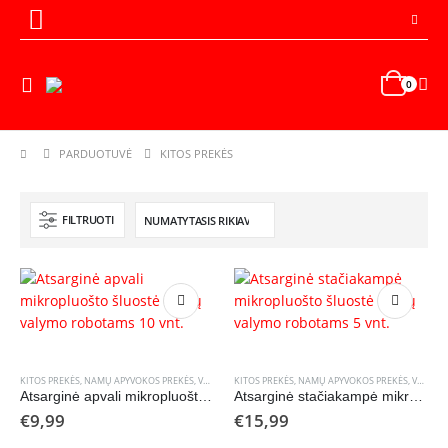
0
PARDUOTUVĖ
KITOS PREKĖS
FILTRUOTI
KITOS PREKĖS
,
NAMŲ APYVOKOS PREKĖS
,
VALYMO ROBOTAI
KITOS PREKĖS
,
NAMŲ APYVOKOS PREKĖS
,
VALYMO ROBOTAI
Atsarginė apvali mikropluošto šluostė langų valymo robotams 10 vnt.
Atsarginė stačiakampė mikropluošto šluostė langų valymo robotams 5 vnt.
€
9,99
€
15,99