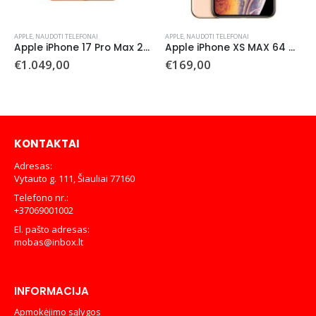
APPLE
,
NAUDOTI TELEFONAI
APPLE
,
NAUDOTI TELEFONAI
Apple iPhone 17 Pro Max 256 GB (Naudotas)
Apple iPhone XS MAX 64 GB (naudotas)
€
1.049,00
€
169,00
KONTAKTAI
Adresas:
Vytauto g. 111, Šiauliai 77160
Telefono nr.:
+37069001002
El. pašto adresas:
mobas@inbox.lt
INFORMACIJA
Apmokėjimo sąlygos