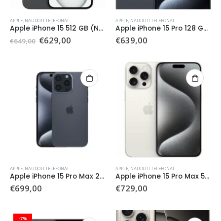
APPLE
,
NAUDOTI TELEFONAI
APPLE
,
NAUDOTI TELEFONAI
Apple iPhone 15 512 GB (Naudotas)
Apple iPhone 15 Pro 128 GB (naudotas)
Original
Current
€
629,00
€
639,00
€
649,00
price
price
was:
is:
€649,00.
€629,00.
APPLE
,
NAUDOTI TELEFONAI
APPLE
,
NAUDOTI TELEFONAI
Apple iPhone 15 Pro Max 256 GB (Naudotas)
Apple iPhone 15 Pro Max 512 GB (Naudotas)
€
699,00
€
729,00
-7%