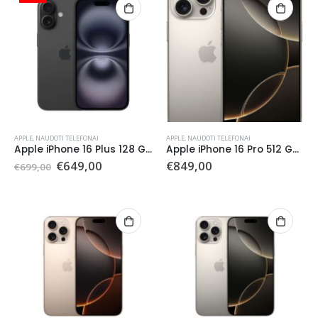
APPLE
,
NAUDOTI TELEFONAI
APPLE
,
NAUDOTI TELEFONAI
Apple iPhone 16 Plus 128 GB (Naudotas)
Apple iPhone 16 Pro 512 GB (Naudotas)
Original
Current
€
649,00
€
849,00
€
699,00
price
price
was:
is:
€699,00.
€649,00.