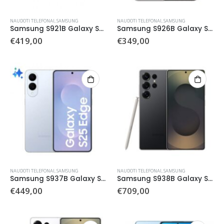
NAUDOTI TELEFONAI
,
SAMSUNG
NAUDOTI TELEFONAI
,
SAMSUNG
Samsung S921B Galaxy S24 256GB (Naudotas)
Samsung S926B Galaxy S24 Plus 256GB Dalinė LT kalba (Naudotas)
€
419,00
€
349,00
NAUDOTI TELEFONAI
,
SAMSUNG
NAUDOTI TELEFONAI
,
SAMSUNG
Samsung S937B Galaxy S25 Edge 256GB (Naudotas)
Samsung S938B Galaxy S25 Ultra 256GB (Naudotas)
€
449,00
€
709,00