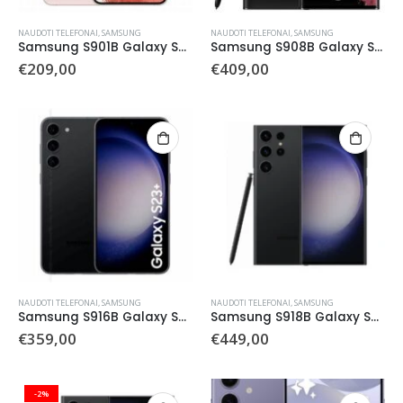
NAUDOTI TELEFONAI
,
SAMSUNG
NAUDOTI TELEFONAI
,
SAMSUNG
Samsung S901B Galaxy S22 5G 128 GB (naudotas)
Samsung S908B Galaxy S22 Ultra 5G 512 GB (naudotas)
€
209,00
€
409,00
NAUDOTI TELEFONAI
,
SAMSUNG
NAUDOTI TELEFONAI
,
SAMSUNG
Samsung S916B Galaxy S23 Plus 512 GB (Naudotas)
Samsung S918B Galaxy S23 Ultra 256 GB (Naudotas)
€
359,00
€
449,00
-2%