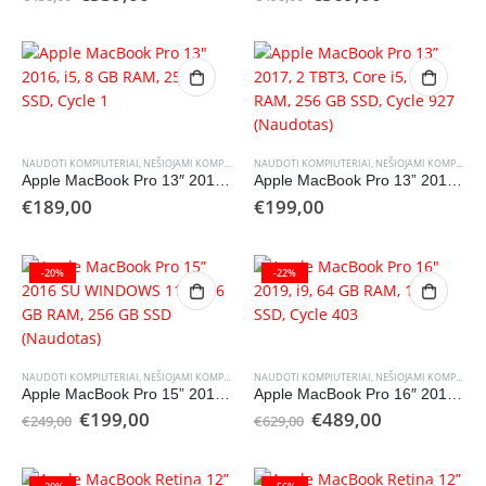
price
price
price
price
was:
is:
was:
is:
€450,00.
€339,00.
€490,00.
€369,00.
NAUDOTI KOMPIUTERIAI
,
NEŠIOJAMI KOMPIUTERIAI
NAUDOTI KOMPIUTERIAI
,
NEŠIOJAMI KOMPIUTERIAI
Apple MacBook Pro 13″ 2016, i5, 8 GB RAM, 256 GB SSD, Cycle 1
Apple MacBook Pro 13” 2017, 2 TBT3, Core i5, 8 GB RAM, 256 GB SSD, Cycle 927 (Naudotas)
€
189,00
€
199,00
-20%
-22%
NAUDOTI KOMPIUTERIAI
,
NEŠIOJAMI KOMPIUTERIAI
NAUDOTI KOMPIUTERIAI
,
NEŠIOJAMI KOMPIUTERIAI
Apple MacBook Pro 15” 2016 SU WINDOWS 11 i7, 16 GB RAM, 256 GB SSD (Naudotas)
Apple MacBook Pro 16″ 2019, i9, 64 GB RAM, 1TB SSD, Cycle 403
Original
Current
Original
Current
€
199,00
€
489,00
€
249,00
€
629,00
price
price
price
price
was:
is:
was:
is:
€249,00.
€199,00.
€629,00.
€489,00.