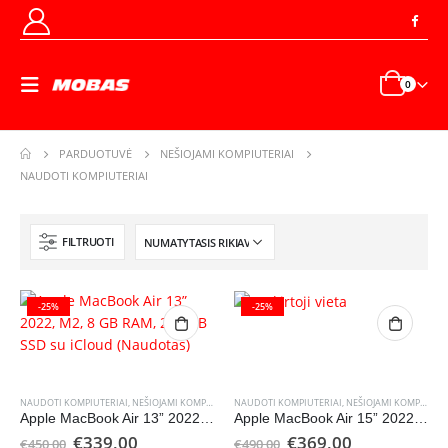
0
PARDUOTUVĖ
NEŠIOJAMI KOMPIUTERIAI
NAUDOTI KOMPIUTERIAI
FILTRUOTI
-25%
-25%
NAUDOTI KOMPIUTERIAI
,
NEŠIOJAMI KOMPIUTERIAI
NAUDOTI KOMPIUTERIAI
,
NEŠIOJAMI KOMPIUTERIAI
Apple MacBook Air 13” 2022, M2, 8 GB RAM, 256 GB SSD su iCloud (Naudotas)
Apple MacBook Air 15” 2022 skirtas naudoti dalims (Naudotas)
Original
Current
Original
Current
€
339,00
€
369,00
€
450,00
€
490,00