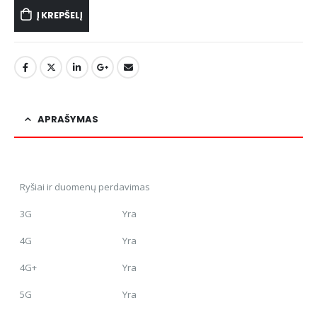
Į KREPŠELĮ
APRAŠYMAS
Ryšiai ir duomenų perdavimas
3G
Yra
4G
Yra
4G+
Yra
5G
Yra