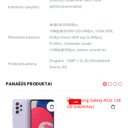
(photo/panorama)
Kameros savybės:
4K@24/30/60fps,
1080p@30/60/120/240fps, 10‑bit HDR,
Filmavimo kamera:
Dolby Vision HDR (up to 60fps),
ProRes, Cinematic mode
(1080p@30fps), stereo sound rec.
Dviguba : 12MP + SL 3D (Struktūrinė
Priekinė kamera:
šviesa 3D)
PANAŠŪS PRODUKTAI
-14%