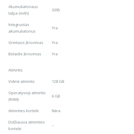
Akumuliatoriaus
3095
talpa (mAh)
Integruotas
Yra
akumuliatorius
Greitasis įkrovimas
Yra
Belaidis įkrovimas
Yra
Atmintis
Vidinė atmintis
128 GB
Operatyvioji atmintis
6 GB
(RAM)
Atminties kortelė
Nėra
Didžiausia atminties
–
kortelė: