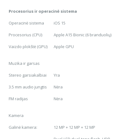
Procesorius ir operacinė sistema
Operacinė sistema
iOS 15
Procesorius (CPU)
Apple A15 Bionic (6 branduolių)
Vaizdo plokštė (GPU)
Apple GPU
Muzika ir garsas
Stereo garsiakalbiai
Yra
3.5 mm audio jungtis
Nėra
FM radijas
Nėra
Kamera
Galinė kamera:
12 MP + 12 MP + 12 MP
Dual-LED dual-tone flash, HDR