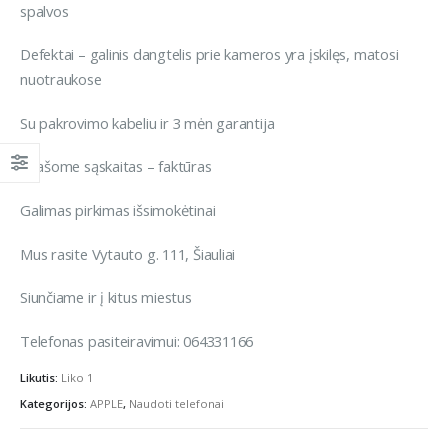
spalvos
Defektai – galinis dangtelis prie kameros yra įskilęs, matosi
nuotraukose
Su pakrovimo kabeliu ir 3 mėn garantija
Išrašome sąskaitas – faktūras
Galimas pirkimas išsimokėtinai
Mus rasite Vytauto g. 111, Šiauliai
Siunčiame ir į kitus miestus
Telefonas pasiteiravimui: 064331166
Likutis:
Liko 1
Kategorijos:
APPLE
,
Naudoti telefonai