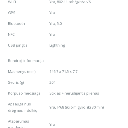
Wi-Fi
Yra, 802.11 a/b/g/n/ac/6
GPS
Yra
Bluetooth
Yra, 5.0
NFC
Yra
USB jungtis
Lightning
Bendroji infor.macija
Matmenys (mm)
146.7 x 71.5 x 7.7
Svoris (g)
204
Korpuso medžiaga
Stiklas + nerudijantis plienas
Apsauga nuo
Yra, IP68 (iki 6 m gylio, iki 30 min)
drėgmės ir dulkių
Atsparumas
Yra
vandeniui