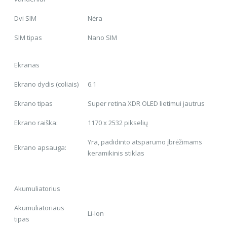
Dvi SIM
Nėra
SIM tipas
Nano SIM
Ekranas
Ekrano dydis (coliais)
6.1
Ekrano tipas
Super retina XDR OLED lietimui jautrus
Ekrano raiška:
1170 x 2532 pikselių
Yra, padidinto atsparumo įbrėžimams
Ekrano apsauga:
keramikinis stiklas
Akumuliatorius
Akumuliatoriaus
Li-Ion
tipas