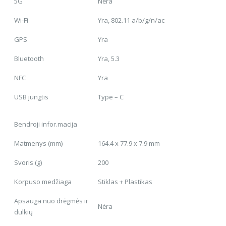
5G
Nėra
Wi-Fi
Yra, 802.11 a/b/g/n/ac
GPS
Yra
Bluetooth
Yra, 5.3
NFC
Yra
USB jungtis
Type – C
Bendroji infor.macija
Matmenys (mm)
164.4 x 77.9 x 7.9 mm
Svoris (g)
200
Korpuso medžiaga
Stiklas + Plastikas
Apsauga nuo drėgmės ir
Nėra
dulkių