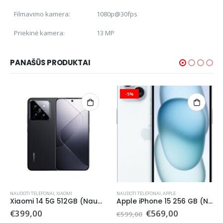
Filmavimo kamera:
1080p@30fps
Priekinė kamera:
13 MP
PANAŠŪS PRODUKTAI
-5%
NAUDOTI TELEFONAI
,
XIAOMI
NAUDOTI TELEFONAI
,
APPLE
Xiaomi 14 5G 512GB (Naudotas)
Apple iPhone 15 256 GB (Naudotas)
Original
Current
€
399,00
€
569,00
€
599,00
price
price