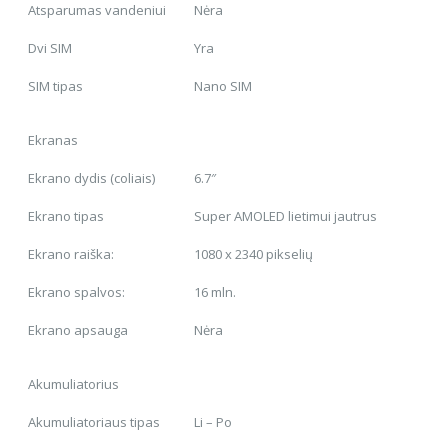
Atsparumas vandeniui
Nėra
Dvi SIM
Yra
SIM tipas
Nano SIM
Ekranas
Ekrano dydis (coliais)
6.7″
Ekrano tipas
Super AMOLED lietimui jautrus
Ekrano raiška:
1080 x 2340 pikselių
Ekrano spalvos:
16 mln.
Ekrano apsauga
Nėra
Akumuliatorius
Akumuliatoriaus tipas
Li – Po