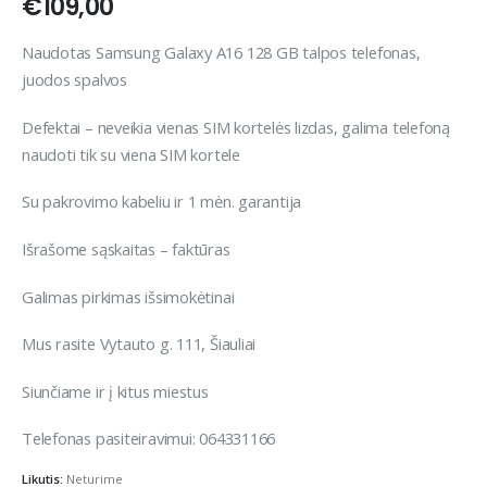
€
109,00
Naudotas Samsung Galaxy A16 128 GB talpos telefonas,
juodos spalvos
Defektai – neveikia vienas SIM kortelės lizdas, galima telefoną
naudoti tik su viena SIM kortele
Su pakrovimo kabeliu ir 1 mėn. garantija
Išrašome sąskaitas – faktūras
Galimas pirkimas išsimokėtinai
Mus rasite Vytauto g. 111, Šiauliai
Siunčiame ir į kitus miestus
Telefonas pasiteiravimui: 064331166
Likutis:
Neturime