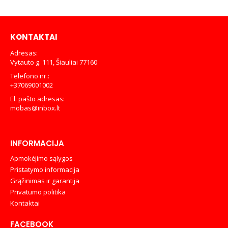
was:
is:
€599,00.
€569,00.
KONTAKTAI
Adresas:
Vytauto g. 111, Šiauliai 77160
Telefono nr.:
+37069001002
El. pašto adresas:
mobas@inbox.lt
INFORMACIJA
Apmokėjimo sąlygos
Pristatymo informacija
Grąžinimas ir garantija
Privatumo politika
Kontaktai
FACEBOOK