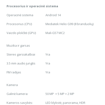
Procesorius ir operacinė sistema
Operacinė sistema
Android 14
Procesorius (CPU)
Mediatek Helio G99 (8 branduolių)
Vaizdo plokštė (GPU)
Mali-G57 MC2
Muzika ir garsas
Stereo garsiakalbiai
Yra
3.5 mm audio jungtis
Yra
FM radijas
Yra
Kamera
Galinė kamera:
50 MP + 5 MP + 2 MP
Kameros savybės:
LED blykstė, panorama, HDR