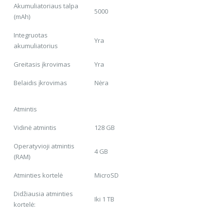
Akumuliatoriaus talpa
5000
(mAh)
Integruotas
Yra
akumuliatorius
Greitasis įkrovimas
Yra
Belaidis įkrovimas
Nėra
Atmintis
Vidinė atmintis
128 GB
Operatyvioji atmintis
4 GB
(RAM)
Atminties kortelė
MicroSD
Didžiausia atminties
Iki 1 TB
kortelė: